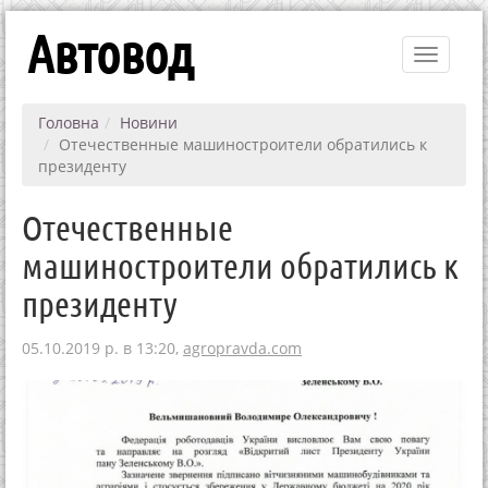
Автовод
Toggle
navigati
Головна
Новини
Отечественные машиностроители обратились к
президенту
Отечественные
машиностроители обратились к
президенту
05.10.2019 р. в 13:20,
agropravda.com