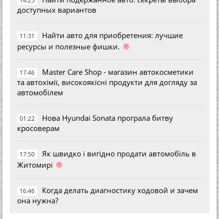
14:25
доступных вариантов
Найти авто для приобретения: лучшие
11:31
®
ресурсы и полезные фишки.
Master Care Shop - магазин автокосметики
17:46
та автохімії, високоякісні продукти для догляду за
автомобілем
Нова Hyundai Sonata програла битву
01:22
кросоверам
Як швидко і вигідно продати автомобіль в
17:50
®
Житомирі
Когда делать диагностику ходовой и зачем
16:46
она нужна?