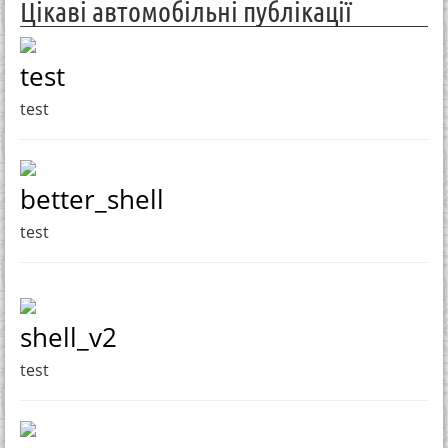
Цікаві автомобільні публікації
test
test
better_shell
test
shell_v2
test