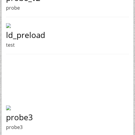
probe
ld_preload
test
probe3
probe3