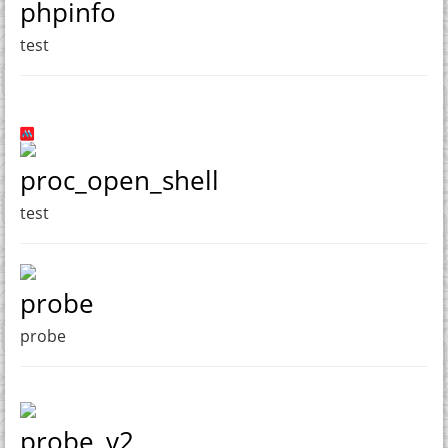
phpinfo
test
proc_open_shell
test
probe
probe
probe_v2