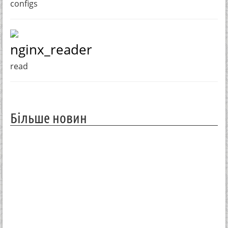
configs
nginx_reader
read
Більше новин