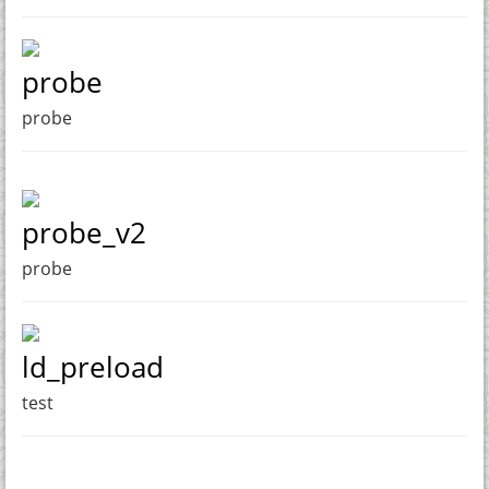
probe
probe
probe_v2
probe
ld_preload
test