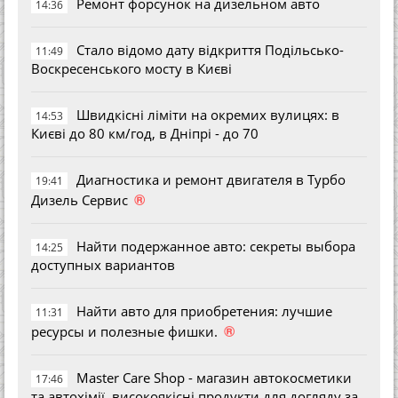
Ремонт форсунок на дизельном авто
14:36
Стало відомо дату відкриття Подільсько-
11:49
Воскресенського мосту в Києві
Швидкісні ліміти на окремих вулицях: в
14:53
Києві до 80 км/год, в Дніпрі - до 70
Диагностика и ремонт двигателя в Турбо
19:41
®
Дизель Сервис
Найти подержанное авто: секреты выбора
14:25
доступных вариантов
Найти авто для приобретения: лучшие
11:31
®
ресурсы и полезные фишки.
Master Care Shop - магазин автокосметики
17:46
та автохімії, високоякісні продукти для догляду за