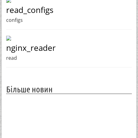
read_configs
configs
nginx_reader
read
Більше новин