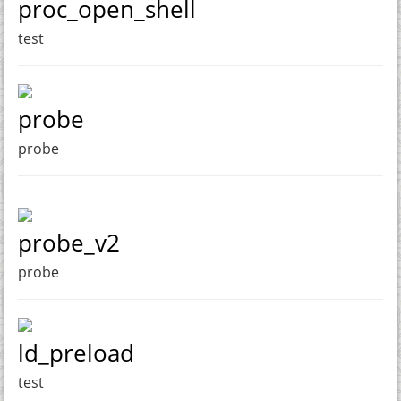
proc_open_shell
test
probe
probe
probe_v2
probe
ld_preload
test