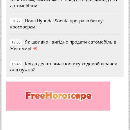
автомобілем
Нова Hyundai Sonata програла битву
01:22
кросоверам
Як швидко і вигідно продати автомобіль в
17:50
®
Житомирі
Когда делать диагностику ходовой и зачем
16:46
она нужна?