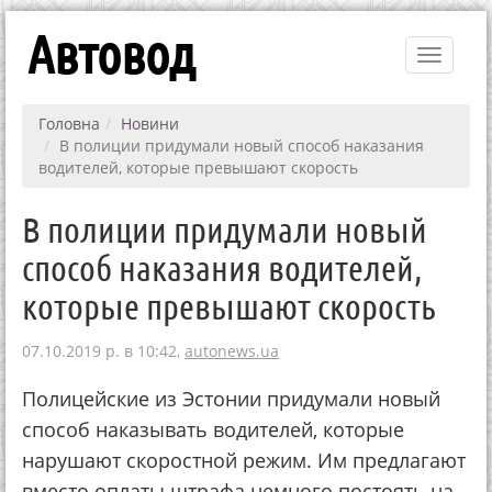
Автовод
Toggle
navigati
Головна
Новини
В полиции придумали новый способ наказания
водителей, которые превышают скорость
В полиции придумали новый
способ наказания водителей,
которые превышают скорость
07.10.2019 р. в 10:42,
autonews.ua
Полицейские из Эстонии придумали новый
способ наказывать водителей, которые
нарушают скоростной режим. Им предлагают
вместо оплаты штрафа немного постоять на