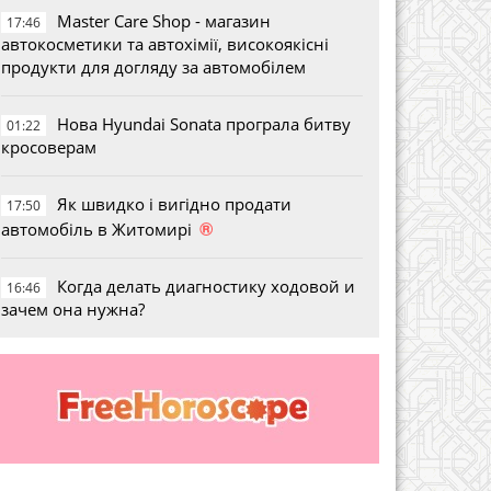
Master Care Shop - магазин
17:46
автокосметики та автохімії, високоякісні
продукти для догляду за автомобілем
Нова Hyundai Sonata програла битву
01:22
кросоверам
Як швидко і вигідно продати
17:50
®
автомобіль в Житомирі
Когда делать диагностику ходовой и
16:46
зачем она нужна?