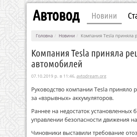
Автовод
Новини
Ст
Головна
Новини
Компания Tesla приняла 
Компания Tesla приняла ре
автомобилей
07.10.2019 р. в 11:46,
avtodream.org
Руководство компании Tesla приняло 
за «взрывных» аккумуляторов.
Раннее на недостаток установленных б
управлении безопасности движения на
Чиновники выставили требование отозв