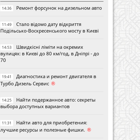
Ремонт форсунок на дизельном авто
14:36
Стало відомо дату відкриття
11:49
Подільсько-Воскресенського мосту в Києві
Швидкісні ліміти на окремих
14:53
вулицях: в Києві до 80 км/год, в Дніпрі - до
70
Диагностика и ремонт двигателя в
19:41
®
Турбо Дизель Сервис
Найти подержанное авто: секреты
14:25
выбора доступных вариантов
Найти авто для приобретения:
11:31
®
лучшие ресурсы и полезные фишки.