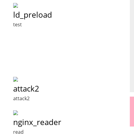
ld_preload
test
attack2
attack2
nginx_reader
read