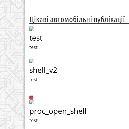
Цікаві автомобільні публікації
test
test
shell_v2
test
proc_open_shell
test