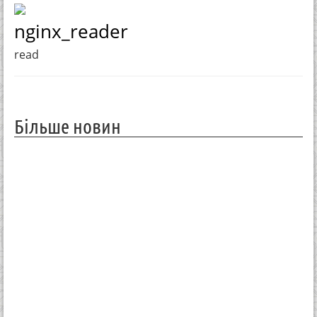
nginx_reader
read
Більше новин