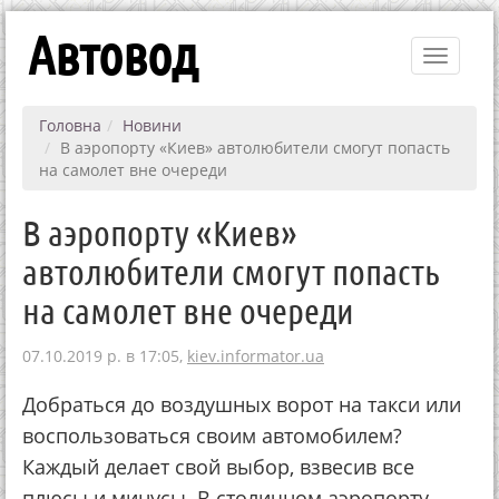
Автовод
Toggle
navigati
Головна
Новини
В аэропорту «Киев» автолюбители cмогут попасть
на самолет вне очереди
В аэропорту «Киев»
автолюбители cмогут попасть
на самолет вне очереди
07.10.2019 р. в 17:05,
kiev.informator.ua
Добраться до воздушных ворот на такси или
воспользоваться своим автомобилем?
Каждый делает свой выбор, взвесив все
плюсы и минусы. В столичном аэропорту