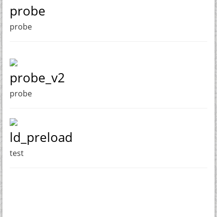
probe
probe
probe_v2
probe
ld_preload
test