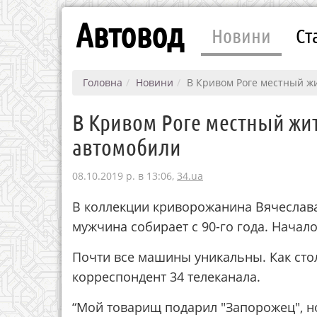
Автовод
Новини
Ст
Головна
Новини
В Кривом Роге местный ж
В Кривом Роге местный жит
автомобили
08.10.2019 р. в 13:06,
34.ua
В коллекции криворожанина Вячеслава
мужчина собирает с 90-го года. Начал
Почти все машины уникальны. Как стол
корреспондент 34 телеканала.
“Мой товарищ подарил "Запорожец", но