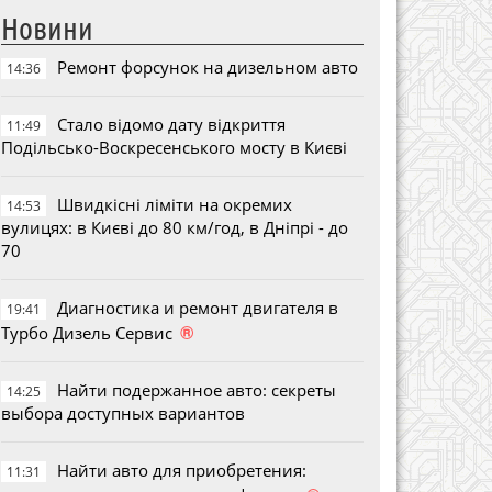
Новини
Ремонт форсунок на дизельном авто
14:36
Стало відомо дату відкриття
11:49
Подільсько-Воскресенського мосту в Києві
Швидкісні ліміти на окремих
14:53
вулицях: в Києві до 80 км/год, в Дніпрі - до
70
Диагностика и ремонт двигателя в
19:41
®
Турбо Дизель Сервис
Найти подержанное авто: секреты
14:25
выбора доступных вариантов
Найти авто для приобретения:
11:31