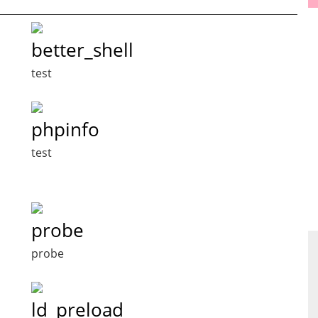
better_shell
test
phpinfo
test
probe
probe
ld_preload