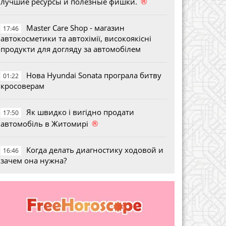
®
лучшие ресурсы и полезные фишки.
Master Care Shop - магазин
17:46
автокосметики та автохімії, високоякісні
продукти для догляду за автомобілем
Нова Hyundai Sonata програла битву
01:22
кросоверам
Як швидко і вигідно продати
17:50
®
автомобіль в Житомирі
Когда делать диагностику ходовой и
16:46
зачем она нужна?