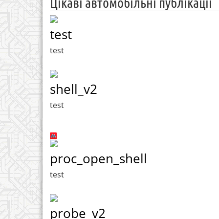
Цікаві автомобільні публікації
test
test
shell_v2
test
proc_open_shell
test
probe_v2