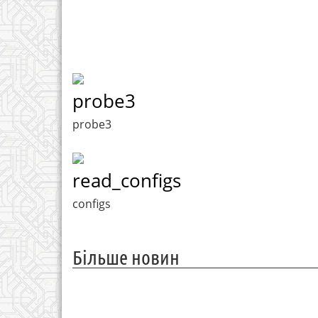
probe3
probe3
read_configs
configs
Більше новин