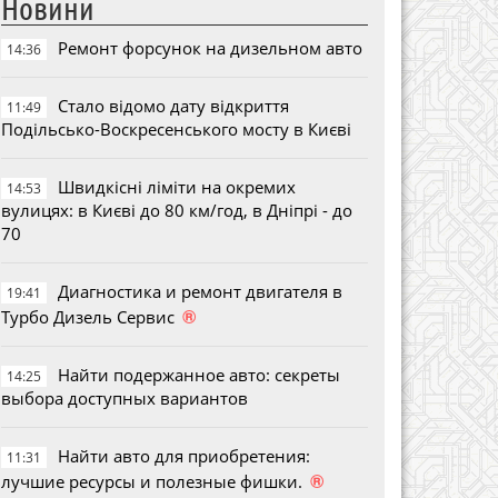
Новини
Ремонт форсунок на дизельном авто
14:36
Стало відомо дату відкриття
11:49
Подільсько-Воскресенського мосту в Києві
Швидкісні ліміти на окремих
14:53
вулицях: в Києві до 80 км/год, в Дніпрі - до
70
Диагностика и ремонт двигателя в
19:41
®
Турбо Дизель Сервис
Найти подержанное авто: секреты
14:25
выбора доступных вариантов
Найти авто для приобретения:
11:31
®
лучшие ресурсы и полезные фишки.