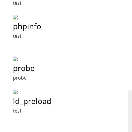
test
phpinfo
test
probe
probe
ld_preload
test