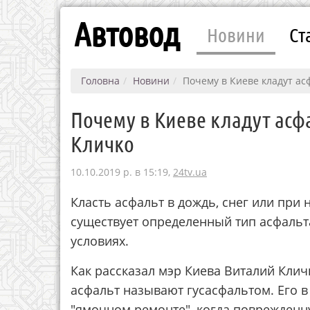
Автовод
Новини
Ст
Головна
Новини
Почему в Киеве кладут ас
Почему в Киеве кладут асф
Кличко
10.10.2019 р. в 15:19,
24tv.ua
Класть асфальт в дождь, снег или при
существует определенный тип асфальт
условиях.
Как рассказал мэр Киева Виталий Клич
асфальт называют гусасфальтом. Его 
"ямочном ремонте", когда поврежденн