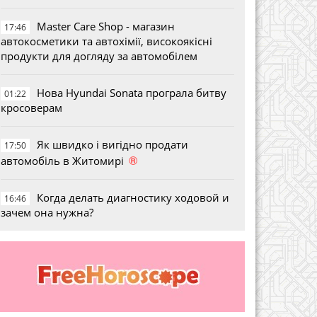
Master Care Shop - магазин
17:46
автокосметики та автохімії, високоякісні
продукти для догляду за автомобілем
Нова Hyundai Sonata програла битву
01:22
кросоверам
Як швидко і вигідно продати
17:50
®
автомобіль в Житомирі
Когда делать диагностику ходовой и
16:46
зачем она нужна?