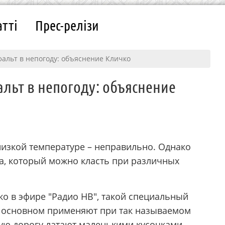
атті
Прес-релізи
фальт в непогоду: объяснение Кличко
альт в непогоду: объяснение
 низкой температуре – неправильно. Однако
а, который можно класть при различных
ко в эфире "Радио НВ", такой специальный
в основном применяют при так называемом
ую дорогу латают маленькими кусочками.