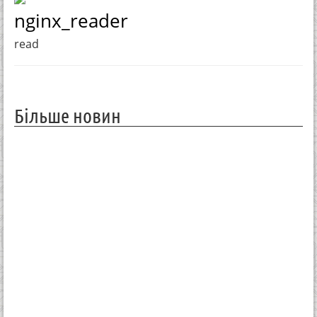
nginx_reader
read
Більше новин