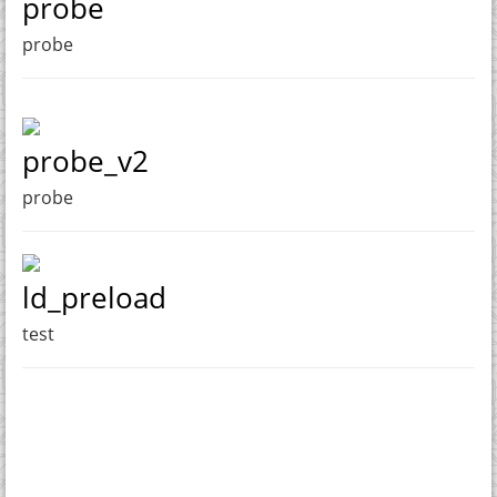
probe
probe
probe_v2
probe
ld_preload
test