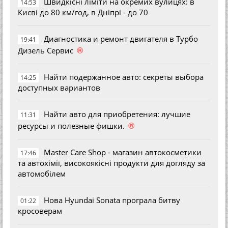
Швидкісні ліміти на окремих вулицях: в
14:53
Києві до 80 км/год, в Дніпрі - до 70
Диагностика и ремонт двигателя в Турбо
19:41
®
Дизель Сервис
Найти подержанное авто: секреты выбора
14:25
доступных вариантов
Найти авто для приобретения: лучшие
11:31
®
ресурсы и полезные фишки.
Master Care Shop - магазин автокосметики
17:46
та автохімії, високоякісні продукти для догляду за
автомобілем
Нова Hyundai Sonata програла битву
01:22
кросоверам