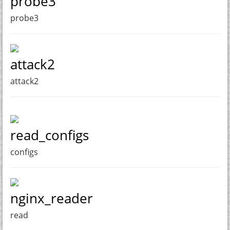
probe3
probe3
attack2
attack2
read_configs
configs
nginx_reader
read