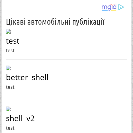
Цікаві автомобільні публікації
test
test
better_shell
test
shell_v2
test