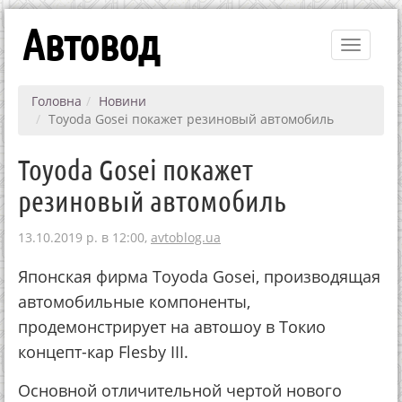
Автовод
Toggle
navigati
Головна
Новини
Toyoda Gosei покажет резиновый автомобиль
Toyoda Gosei покажет
резиновый автомобиль
13.10.2019 р. в 12:00,
avtoblog.ua
Японская фирма Toyoda Gosei, производящая
автомобильные компоненты,
продемонстрирует на автошоу в Токио
концепт-кар Flesby III.
Основной отличительной чертой нового