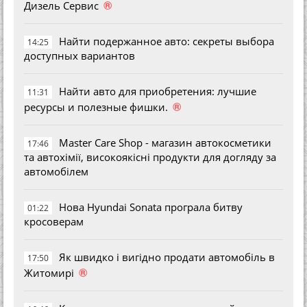
®
Дизель Сервис
Найти подержанное авто: секреты выбора
14:25
доступных вариантов
Найти авто для приобретения: лучшие
11:31
®
ресурсы и полезные фишки.
Master Care Shop - магазин автокосметики
17:46
та автохімії, високоякісні продукти для догляду за
автомобілем
Нова Hyundai Sonata програла битву
01:22
кросоверам
Як швидко і вигідно продати автомобіль в
17:50
®
Житомирі