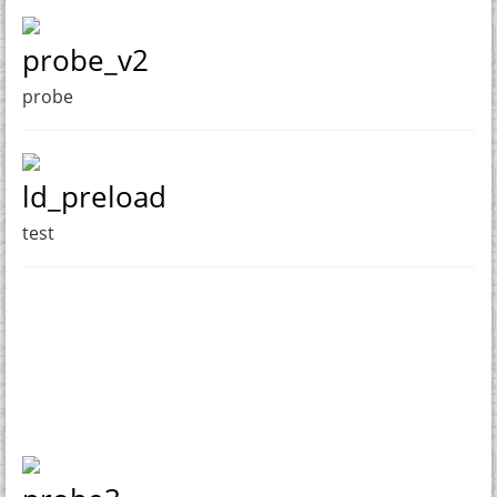
probe_v2
probe
ld_preload
test