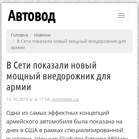
Автовод
Toggle
navigati
Головна
Новини
В Сети показали новый мощный внедорожник для
армии
В Сети показали новый
мощный внедорожник для
армии
15.10.2019 р. в 17:56,
autonews.ua
Одна из самых эффектных концепций
армейского автомобиля была показана на
днях в США в рамках специализированной
выставки. Шоу-кар Gladiator Extreme Military-