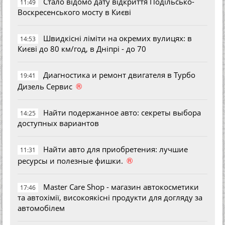
Стало відомо дату відкриття Подільсько-
11:49
Воскресенського мосту в Києві
Швидкісні ліміти на окремих вулицях: в
14:53
Києві до 80 км/год, в Дніпрі - до 70
Диагностика и ремонт двигателя в Турбо
19:41
®
Дизель Сервис
Найти подержанное авто: секреты выбора
14:25
доступных вариантов
Найти авто для приобретения: лучшие
11:31
®
ресурсы и полезные фишки.
Master Care Shop - магазин автокосметики
17:46
та автохімії, високоякісні продукти для догляду за
автомобілем