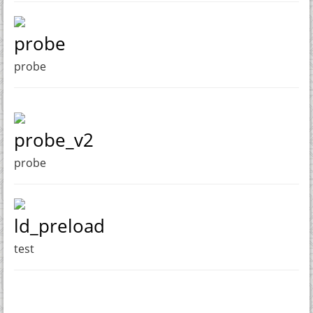
probe
probe
probe_v2
probe
ld_preload
test