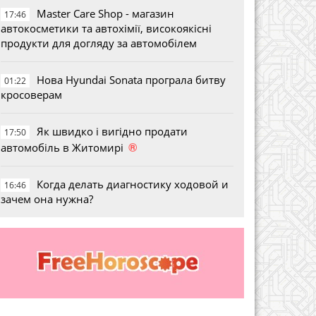
Master Care Shop - магазин
17:46
автокосметики та автохімії, високоякісні
продукти для догляду за автомобілем
Нова Hyundai Sonata програла битву
01:22
кросоверам
Як швидко і вигідно продати
17:50
®
автомобіль в Житомирі
Когда делать диагностику ходовой и
16:46
зачем она нужна?