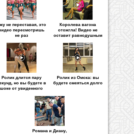
жу не переставая, это
Королева вагона
видео пересмотришь
отожгла! Видео не
не раз
оставит равнодушным
Ролик длится пару
Ролик из Омска: вы
екунд, но вы будете в
будете смеяться долго
шоке от увиденного
Романа и Диану,