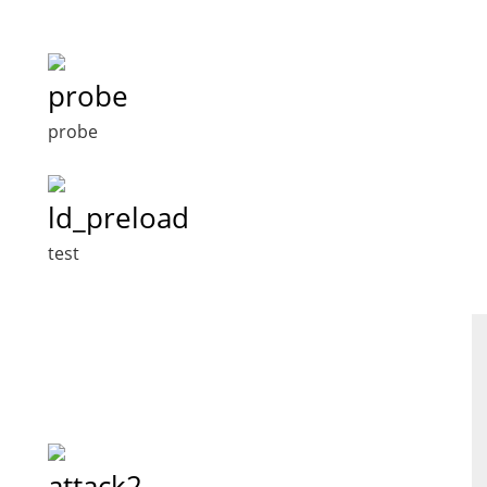
probe
probe
ld_preload
test
attack2