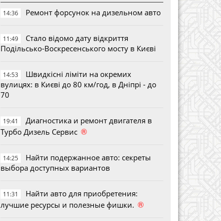
Ремонт форсунок на дизельном авто
14:36
Стало відомо дату відкриття
11:49
Подільсько-Воскресенського мосту в Києві
Швидкісні ліміти на окремих
14:53
вулицях: в Києві до 80 км/год, в Дніпрі - до
70
Диагностика и ремонт двигателя в
19:41
®
Турбо Дизель Сервис
Найти подержанное авто: секреты
14:25
выбора доступных вариантов
Найти авто для приобретения:
11:31
®
лучшие ресурсы и полезные фишки.