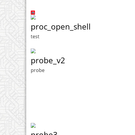
proc_open_shell
test
probe_v2
probe
probe3