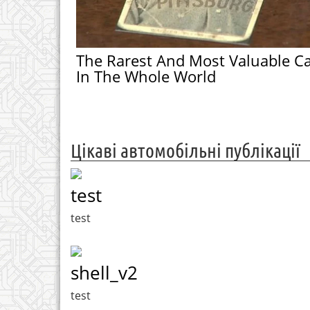
The Rarest And Most Valuable C
In The Whole World
Цікаві автомобільні публікації
test
test
shell_v2
test