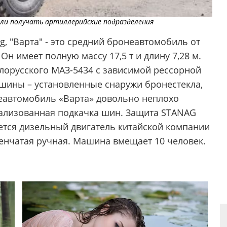
ли получать артиллерийские подразделения
g, "Варта" - это средний бронеавтомобиль от
н имеет полную массу 17,5 т и длину 7,28 м.
лорусского МАЗ-5434 с зависимой рессорной
ашины – установленные снаружи бронестекла,
неавтомобиль «Варта» довольно неплохо
рализованная подкачка шин. Защита STANAG
ается дизельный двигатель китайской компании
пенчатая ручная. Машина вмещает 10 человек.