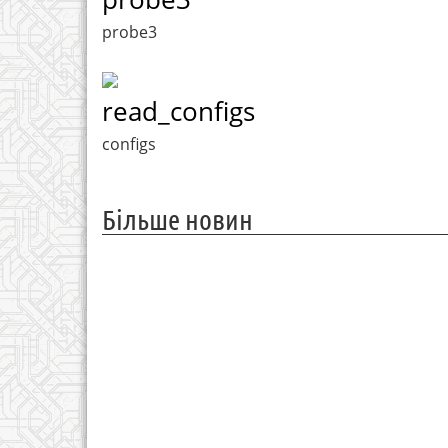
probe3
read_configs
configs
Більше новин