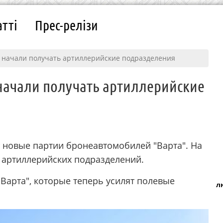
атті
Прес-релізи
 начали получать артиллерийские подразделения
начали получать артиллерийские
новые партии бронеавтомобилей "Варта". На
е артиллерийских подразделений.
Варта", которые теперь усилят полевые
л