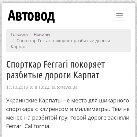
Автовод
Toggle
navigati
Головна
Новини
Спорткар Ferrari покоряет разбитые дороги
Карпат
Спорткар Ferrari покоряет
разбитые дороги Карпат
17.10.2019 р. в 13:22,
autonews.ua
Украинские Карпаты не место для шикарного
спорткара с клиренсом в миллиметры. Тем не
менее на разбитой грунтовой дороге засняли
Ferrari California.