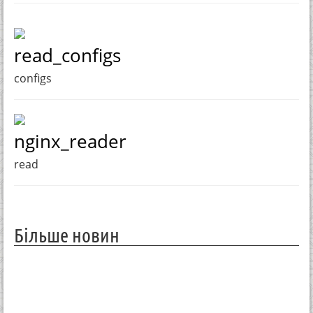
read_configs
configs
nginx_reader
read
Більше новин