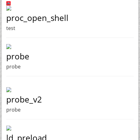
proc_open_shell
test
probe
probe
probe_v2
probe
ld_preload