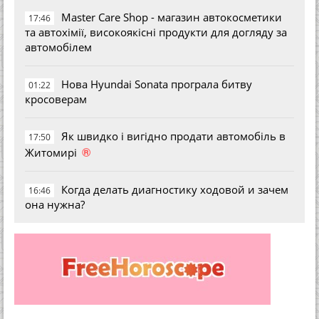
Master Care Shop - магазин автокосметики
17:46
та автохімії, високоякісні продукти для догляду за
автомобілем
Нова Hyundai Sonata програла битву
01:22
кросоверам
Як швидко і вигідно продати автомобіль в
17:50
®
Житомирі
Когда делать диагностику ходовой и зачем
16:46
она нужна?