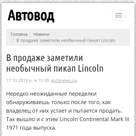
Автовод
Toggle
navigati
Головна
Новини
В продаже заметили необычный пикап Lincoln
В продаже заметили
необычный пикап Lincoln
17.10.2019 р. в 15:30,
autonews.ua
Нередко неожиданные переделки
обнаруживаешь только после того, как
владелец от них устает и пытается продать.
Так вышло и с этим Lincoln Continental Mark III
1971 года выпуска.