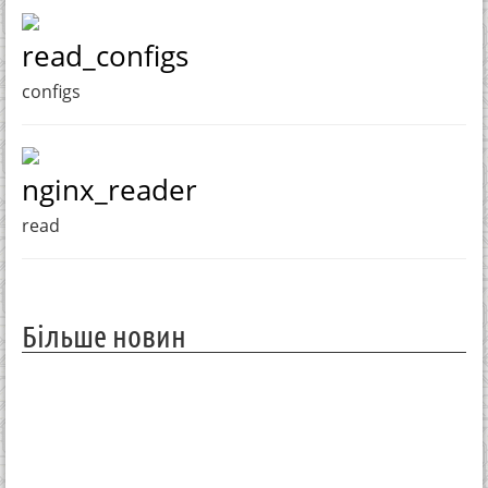
read_configs
configs
nginx_reader
read
Більше новин