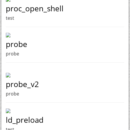
proc_open_shell
test
probe
probe
probe_v2
probe
ld_preload
test