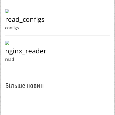
read_configs
configs
nginx_reader
read
Більше новин