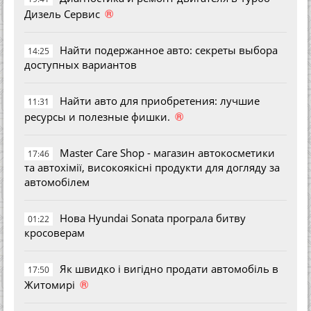
®
Дизель Сервис
Найти подержанное авто: секреты выбора
14:25
доступных вариантов
Найти авто для приобретения: лучшие
11:31
®
ресурсы и полезные фишки.
Master Care Shop - магазин автокосметики
17:46
та автохімії, високоякісні продукти для догляду за
автомобілем
Нова Hyundai Sonata програла битву
01:22
кросоверам
Як швидко і вигідно продати автомобіль в
17:50
®
Житомирі