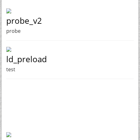
probe_v2
probe
ld_preload
test