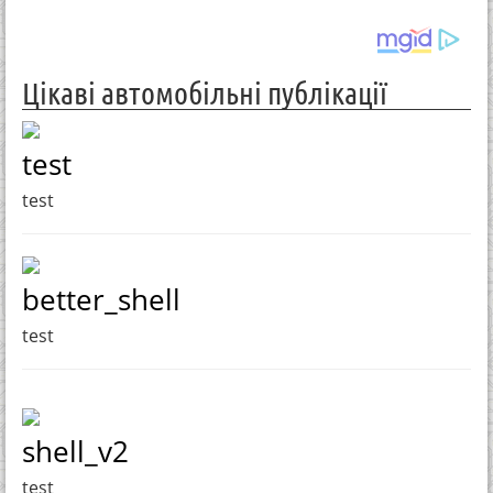
Цікаві автомобільні публікації
test
test
better_shell
test
shell_v2
test