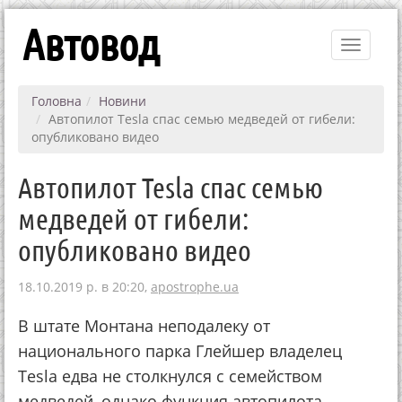
Автовод
Toggle
navigati
Головна
Новини
Автопилот Tesla спас семью медведей от гибели:
опубликовано видео
Автопилот Tesla спас семью
медведей от гибели:
опубликовано видео
18.10.2019 р. в 20:20,
apostrophe.ua
В штате Монтана неподалеку от
национального парка Глейшер владелец
Tesla едва не столкнулся с семейством
медведей, однако функция автопилота