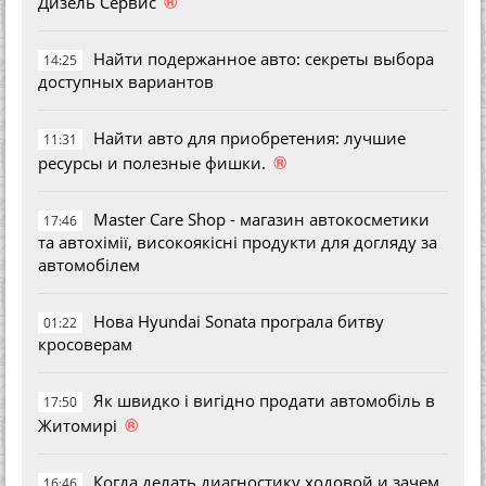
®
Дизель Сервис
Найти подержанное авто: секреты выбора
14:25
доступных вариантов
Найти авто для приобретения: лучшие
11:31
®
ресурсы и полезные фишки.
Master Care Shop - магазин автокосметики
17:46
та автохімії, високоякісні продукти для догляду за
автомобілем
Нова Hyundai Sonata програла битву
01:22
кросоверам
Як швидко і вигідно продати автомобіль в
17:50
®
Житомирі
Когда делать диагностику ходовой и зачем
16:46