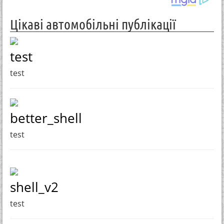
Цікаві автомобільні публікації
test
test
better_shell
test
shell_v2
test