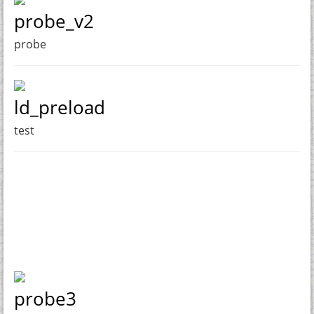
probe_v2
probe
ld_preload
test
probe3