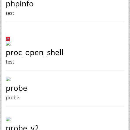
phpinfo
test
proc_open_shell
test
probe
probe
probe_v2