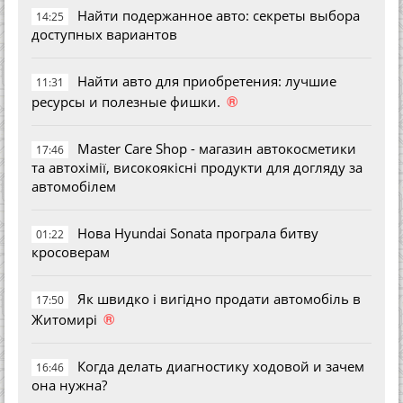
Найти подержанное авто: секреты выбора
14:25
доступных вариантов
Найти авто для приобретения: лучшие
11:31
®
ресурсы и полезные фишки.
Master Care Shop - магазин автокосметики
17:46
та автохімії, високоякісні продукти для догляду за
автомобілем
Нова Hyundai Sonata програла битву
01:22
кросоверам
Як швидко і вигідно продати автомобіль в
17:50
®
Житомирі
Когда делать диагностику ходовой и зачем
16:46
она нужна?