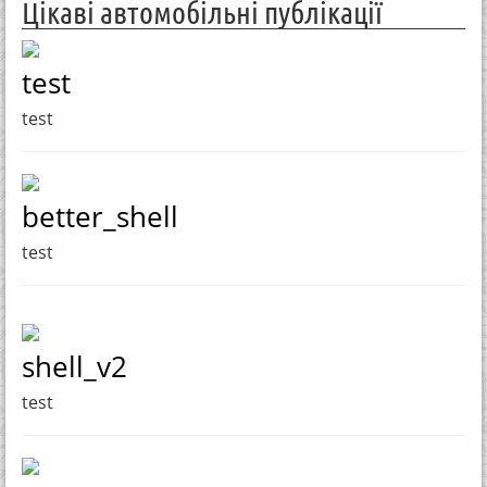
Цікаві автомобільні публікації
test
test
better_shell
test
shell_v2
test