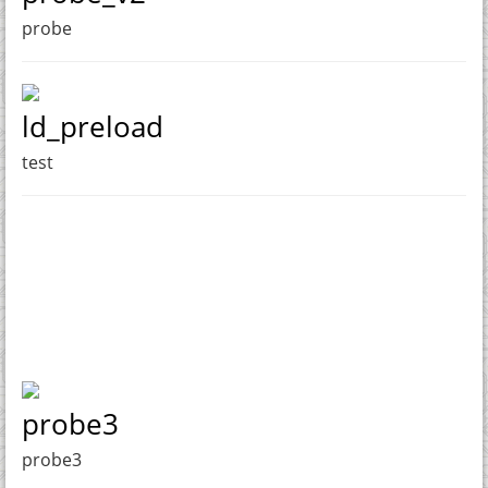
probe
ld_preload
test
probe3
probe3