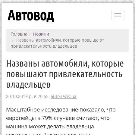
Автовод
Toggle
navigati
Головна
Новини
Названы автомобили, которые повышают
привлекательность владельцев
Названы автомобили, которые
повышают привлекательность
владельцев
20.10.2019 р. в 20:55,
autonews.ua
Масштабное исследование показало, что
европейцы в 79% случаев считают, что
машина может делать владельца
сексуальным. Такие результаты