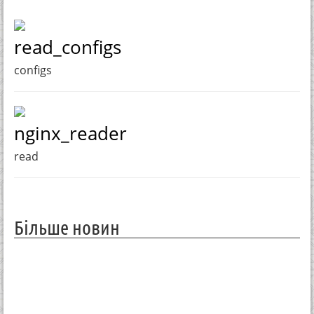
read_configs
configs
nginx_reader
read
Більше новин