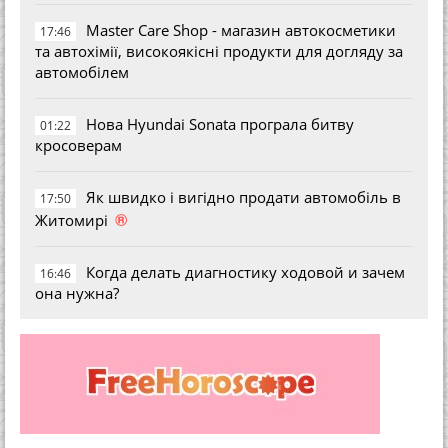
Master Care Shop - магазин автокосметики
17:46
та автохімії, високоякісні продукти для догляду за
автомобілем
Нова Hyundai Sonata програла битву
01:22
кросоверам
Як швидко і вигідно продати автомобіль в
17:50
®
Житомирі
Когда делать диагностику ходовой и зачем
16:46
она нужна?