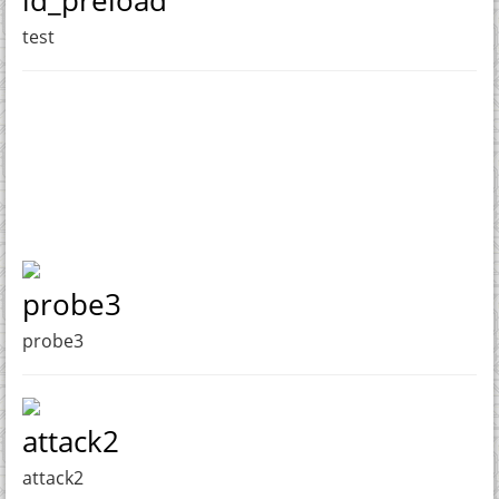
ld_preload
test
probe3
probe3
attack2
attack2