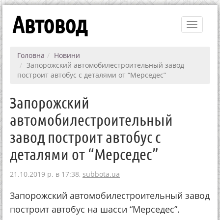
Автовод
Toggle
navigati
Головна
Новини
Запорожский автомобилестроительный завод
построит автобус с деталями от “Мерседес”
Запорожский
автомобилестроительный
завод построит автобус с
деталями от “Мерседес”
21.10.2019 р. в 17:38,
subbota.ua
Запорожский автомобилестроительный завод
построит автобус на шасси “Мерседес”.