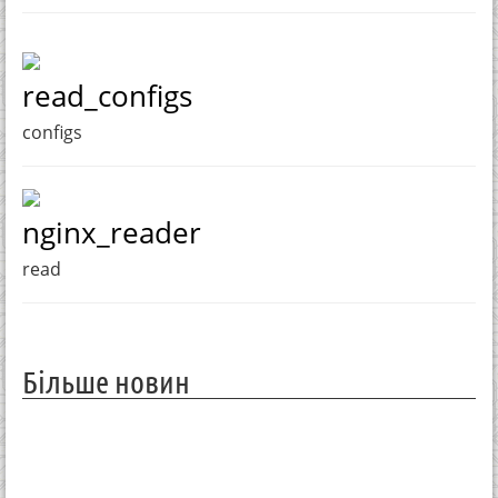
read_configs
configs
nginx_reader
read
Більше новин