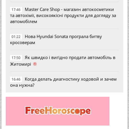
Master Care Shop - магазин автокосметики
17:46
та автохімії, високоякісні продукти для догляду за
автомобілем
Нова Hyundai Sonata програла битву
01:22
кросоверам
Як швидко і вигідно продати автомобіль в
17:50
®
Житомирі
Когда делать диагностику ходовой и зачем
16:46
она нужна?