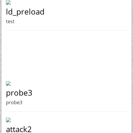
ld_preload
test
probe3
probe3
attack2