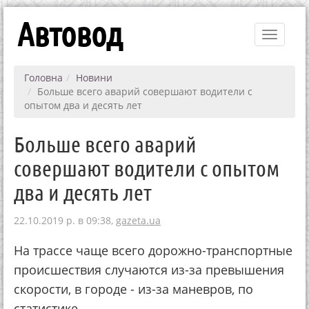
Автовод
Toggle
navigati
Головна
Новини
Больше всего аварий совершают водители с
опытом два и десять лет
Больше всего аварий
совершают водители с опытом
два и десять лет
22.10.2019 р. в 09:38,
gazeta.ua
На трассе чаще всего дорожно-транспортные
происшествия случаются из-за превышения
скорости, в городе - из-за маневров, по
статистике.