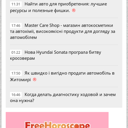
Найти авто для приобретения: лучшие
11:31
®
ресурсы и полезные фишки.
Master Care Shop - магазин автокосметики
17:46
та автохімії, високоякісні продукти для догляду за
автомобілем
Нова Hyundai Sonata програла битву
01:22
кросоверам
Як швидко і вигідно продати автомобіль в
17:50
®
Житомирі
Когда делать диагностику ходовой и зачем
16:46
она нужна?