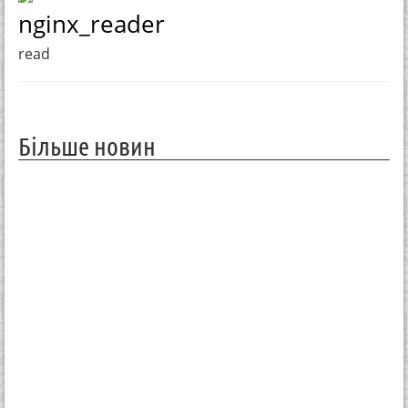
nginx_reader
read
Більше новин