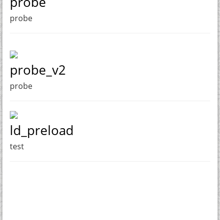
probe
probe
probe_v2
probe
ld_preload
test