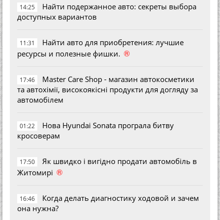
Найти подержанное авто: секреты выбора
14:25
доступных вариантов
Найти авто для приобретения: лучшие
11:31
®
ресурсы и полезные фишки.
Master Care Shop - магазин автокосметики
17:46
та автохімії, високоякісні продукти для догляду за
автомобілем
Нова Hyundai Sonata програла битву
01:22
кросоверам
Як швидко і вигідно продати автомобіль в
17:50
®
Житомирі
Когда делать диагностику ходовой и зачем
16:46
она нужна?