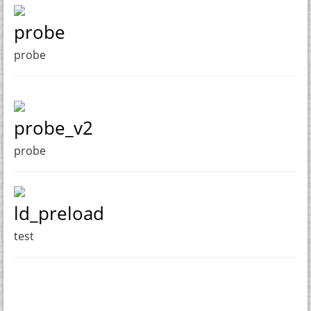
probe
probe
probe_v2
probe
ld_preload
test