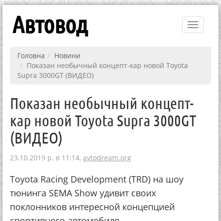
Автовод
Toggle
navigati
Головна
Новини
Показан необычный концепт-кар новой Toyota
Supra 3000GT (ВИДЕО)
Показан необычный концепт-
кар новой Toyota Supra 3000GT
(ВИДЕО)
23.10.2019 р. в 11:14,
avtodream.org
Toyota Racing Development (TRD) на шоу
тюнинга SEMA Show удивит своих
поклонников интересной концепцией
спортивного автомобиля.