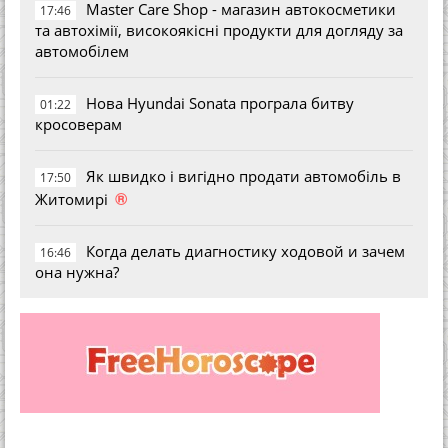
Master Care Shop - магазин автокосметики
17:46
та автохімії, високоякісні продукти для догляду за
автомобілем
Нова Hyundai Sonata програла битву
01:22
кросоверам
Як швидко і вигідно продати автомобіль в
17:50
®
Житомирі
Когда делать диагностику ходовой и зачем
16:46
она нужна?