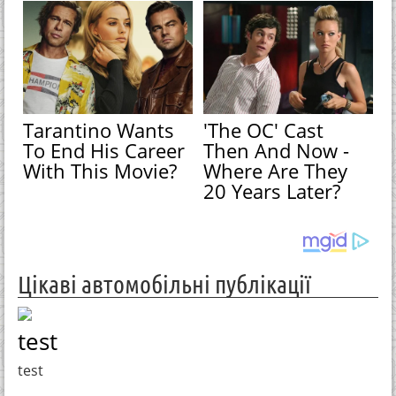
Tarantino Wants
'The OC' Cast
To End His Career
Then And Now -
With This Movie?
Where Are They
20 Years Later?
Цікаві автомобільні публікації
test
test