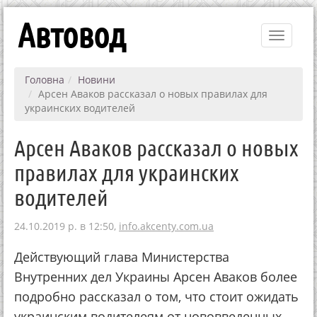
Автовод
Toggle
navigati
Головна
Новини
Арсен Аваков рассказал о новых правилах для
украинских водителей
Арсен Аваков рассказал о новых
правилах для украинских
водителей
24.10.2019 р. в 12:50,
info.akcenty.com.ua
Действующий глава Министерства
Внутренних дел Украины Арсен Аваков более
подробно рассказал о том, что стоит ожидать
украинским водителеям от нововведенных