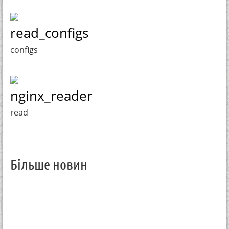
read_configs
configs
nginx_reader
read
Більше новин