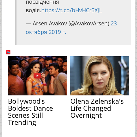
посвідчення
водія.
https://t.co/bHvHCr5XJL
— Arsen Avakov (@AvakovArsen)
23
октября 2019 г.
Bollywood’s
Olena Zelenska's
Boldest Dance
Life Changed
Scenes Still
Overnight
Trending