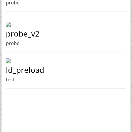
probe
probe_v2
probe
ld_preload
test