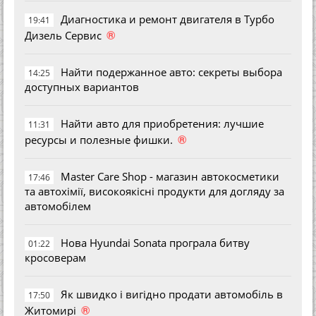
Диагностика и ремонт двигателя в Турбо
19:41
®
Дизель Сервис
Найти подержанное авто: секреты выбора
14:25
доступных вариантов
Найти авто для приобретения: лучшие
11:31
®
ресурсы и полезные фишки.
Master Care Shop - магазин автокосметики
17:46
та автохімії, високоякісні продукти для догляду за
автомобілем
Нова Hyundai Sonata програла битву
01:22
кросоверам
Як швидко і вигідно продати автомобіль в
17:50
®
Житомирі