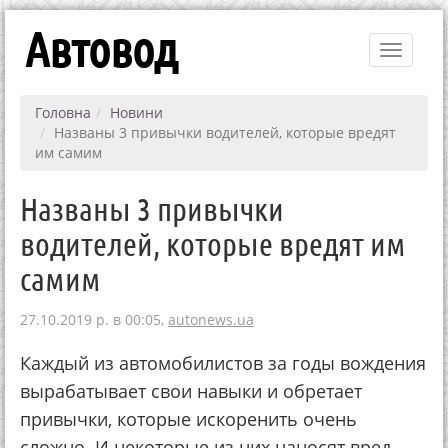
Автовод
Toggle
navigati
Головна
Новини
Названы 3 привычки водителей, которые вредят
им самим
Названы 3 привычки
водителей, которые вредят им
самим
27.10.2019 р. в 00:05,
autonews.ua
Каждый из автомобилистов за годы вождения
вырабатывает свои навыки и обретает
привычки, которые искоренить очень
сложно. И некоторые из них наносят вред