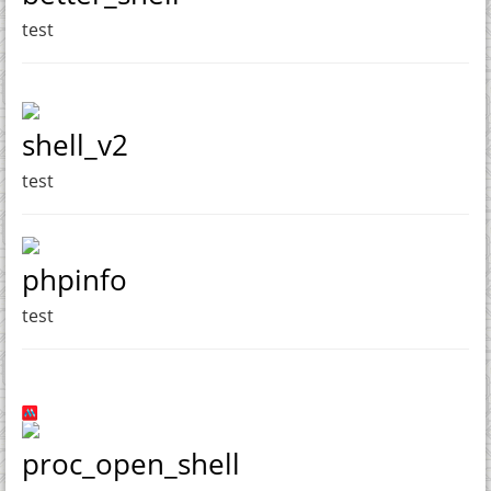
test
shell_v2
test
phpinfo
test
proc_open_shell