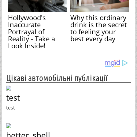
Hollywood's
Why this ordinary
Inaccurate
drink is the secret
Portrayal of
to feeling your
Reality - Take a
best every day
Look Inside!
Цікаві автомобільні публікації
test
test
better_shell