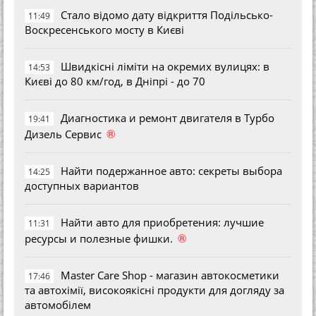
Стало відомо дату відкриття Подільсько-
11:49
Воскресенського мосту в Києві
Швидкісні ліміти на окремих вулицях: в
14:53
Києві до 80 км/год, в Дніпрі - до 70
Диагностика и ремонт двигателя в Турбо
19:41
®
Дизель Сервис
Найти подержанное авто: секреты выбора
14:25
доступных вариантов
Найти авто для приобретения: лучшие
11:31
®
ресурсы и полезные фишки.
Master Care Shop - магазин автокосметики
17:46
та автохімії, високоякісні продукти для догляду за
автомобілем