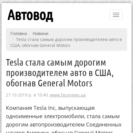
Автовод
Toggle
navigati
Головна
Новини
Tesla стала самым дорогим производителем авто в
США, обогнав General Motors
Tesla стала самым дорогим
производителем авто в США,
обогнав General Motors
27.10.2019 р. в 10:40,
www.facenews.ua
Компания Tesla Inc, выпускающая
одноименные электромобили, стала самым
дорогим автопроизводителем Соединенных
штатов Америки, обогнав General Motors.