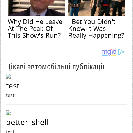
Why Did He Leave
I Bet You Didn't
At The Peak Of
Know It Was
This Show's Run?
Really Happening?
Цікаві автомобільні публікації
test
test
better_shell
test