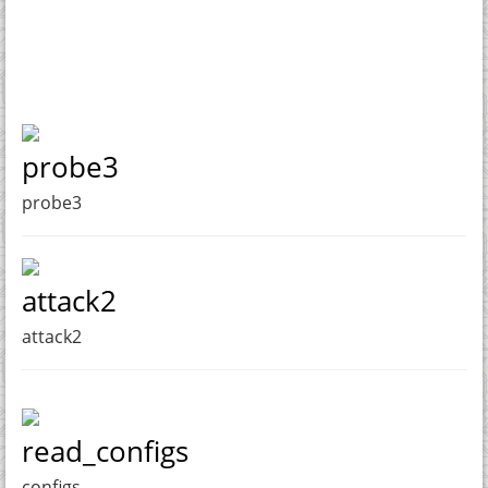
probe3
probe3
attack2
attack2
read_configs
configs