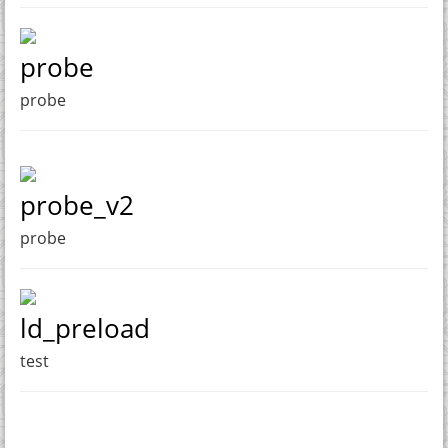
probe
probe
probe_v2
probe
ld_preload
test