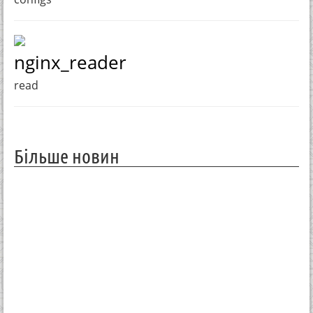
nginx_reader
read
Більше новин