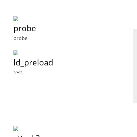
probe
probe
ld_preload
test