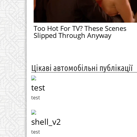
Too Hot For TV? These Scenes
Slipped Through Anyway
Цікаві автомобільні публікації
test
test
shell_v2
test