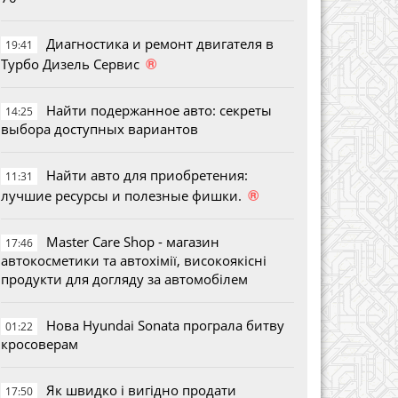
Диагностика и ремонт двигателя в
19:41
®
Турбо Дизель Сервис
Найти подержанное авто: секреты
14:25
выбора доступных вариантов
Найти авто для приобретения:
11:31
®
лучшие ресурсы и полезные фишки.
Master Care Shop - магазин
17:46
автокосметики та автохімії, високоякісні
продукти для догляду за автомобілем
Нова Hyundai Sonata програла битву
01:22
кросоверам
Як швидко і вигідно продати
17:50