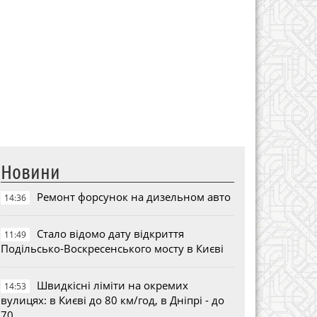
Новини
Ремонт форсунок на дизельном авто
14:36
Стало відомо дату відкриття
11:49
Подільсько-Воскресенського мосту в Києві
Швидкісні ліміти на окремих
14:53
вулицях: в Києві до 80 км/год, в Дніпрі - до
70