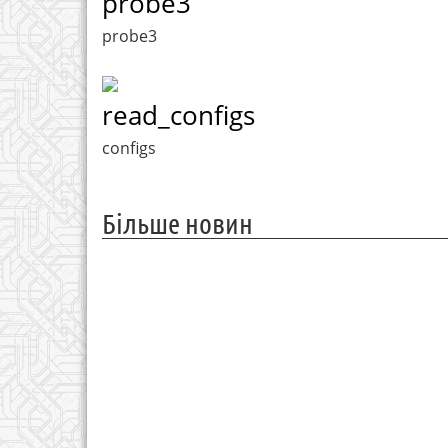
probe3
probe3
read_configs
configs
Більше новин