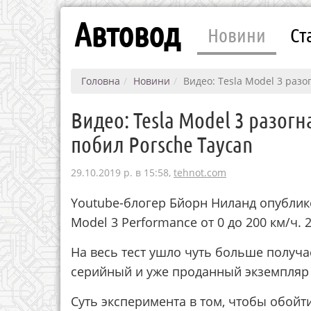
Автовод
Новини
Ст
Головна
Новини
Видео: Tesla Model 3 разо
Видео: Tesla Model 3 разогн
побил Porsche Taycan
29.10.2019 р. в 15:58,
tehnot.com
Youtube-блогер Бйорн Ниланд опублико
Model 3 Performance от 0 до 200 км/ч. 
На весь тест ушло чуть больше получа
серийный и уже проданный экземпляр 
Суть эксперимента в том, чтобы обойт