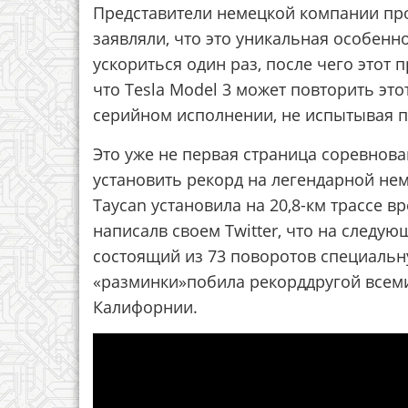
Представители немецкой компании про
заявляли, что это уникальная особенн
ускориться один раз, после чего этот 
что Tesla Model 3 может повторить эт
серийном исполнении, не испытывая п
Это уже не первая страница соревнова
установить рекорд на легендарной неме
Taycan установила на 20,8-км трассе в
написалв своем Twitter, что на следую
состоящий из 73 поворотов специальную
«разминки»побила рекорддругой всеми
Калифорнии.