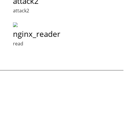
attack2
attack2
nginx_reader
read