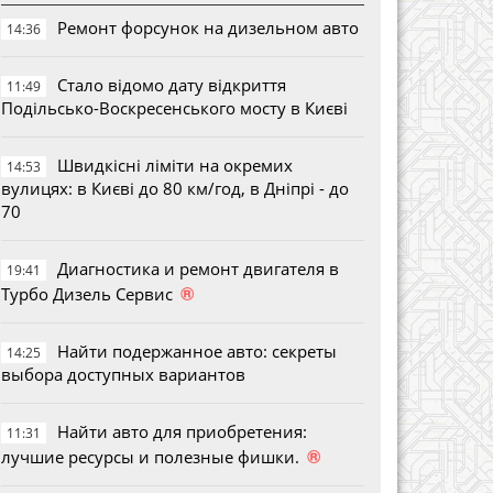
Ремонт форсунок на дизельном авто
14:36
Стало відомо дату відкриття
11:49
Подільсько-Воскресенського мосту в Києві
Швидкісні ліміти на окремих
14:53
вулицях: в Києві до 80 км/год, в Дніпрі - до
70
Диагностика и ремонт двигателя в
19:41
®
Турбо Дизель Сервис
Найти подержанное авто: секреты
14:25
выбора доступных вариантов
Найти авто для приобретения:
11:31
®
лучшие ресурсы и полезные фишки.