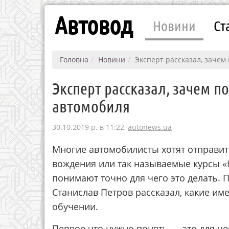
Автовод
Новини
Ст
Головна
Новини
Эксперт рассказал, заче
Эксперт рассказал, зачем 
автомобиля
30.10.2019 р. в 11:22,
autonews.ua
Многие автомобилисты хотят отправит
вождения или так называемые курсы «
понимают точно для чего это делать.
Станислав Петров рассказал, какие им
обучении.
Первое что нужно понять — это для че