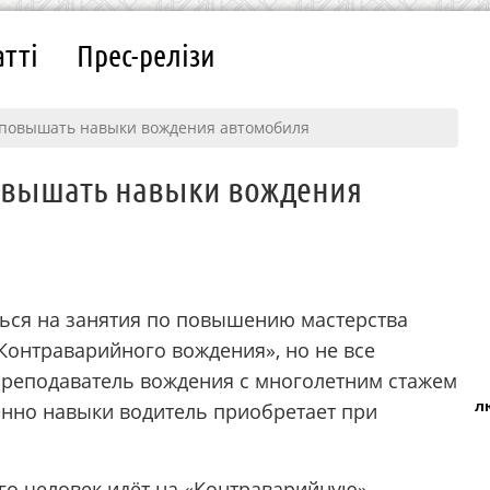
атті
Прес-релізи
м повышать навыки вождения автомобиля
повышать навыки вождения
ься на занятия по повышению мастерства
Контраварийного вождения», но не все
 Преподаватель вождения с многолетним стажем
л
енно навыки водитель приобретает при
го человек идёт на «Контраварийную»