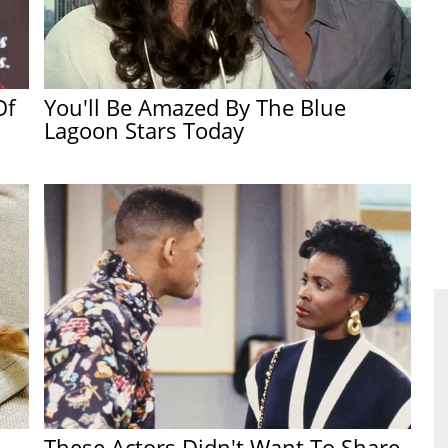
Of
You'll Be Amazed By The Blue
Lagoon Stars Today
These Actors Didn't Want To Share