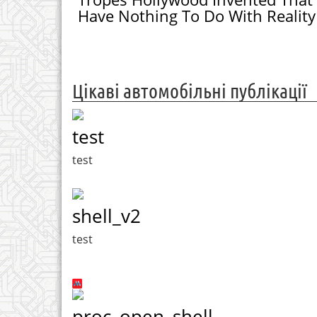
Have Nothing To Do With Reality
Цікаві автомобільні публікації
test
test
shell_v2
test
proc_open_shell