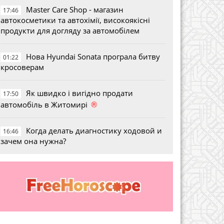
Master Care Shop - магазин
17:46
автокосметики та автохімії, високоякісні
продукти для догляду за автомобілем
Нова Hyundai Sonata програла битву
01:22
кросоверам
Як швидко і вигідно продати
17:50
®
автомобіль в Житомирі
Когда делать диагностику ходовой и
16:46
зачем она нужна?