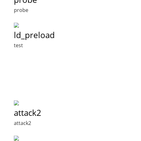
probe
ld_preload
test
attack2
attack2