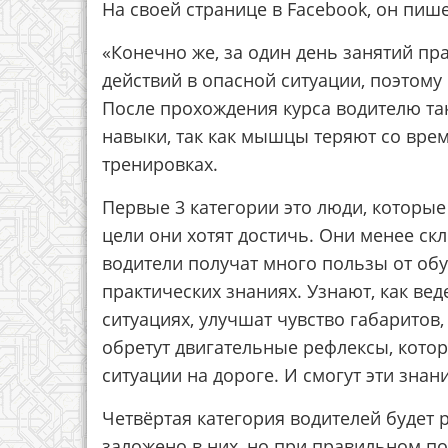
На своей странице в Facebook, он пише
«Конечно же, за один день занятий п
действий в опасной ситуации, поэтому 
После прохождения курса водителю та
навыки, так как мышцы теряют со врем
тренировках.
Первые 3 категории это люди, которые
цели они хотят достичь. Они менее ск
водители получат много пользы от обуч
практических знаниях. Узнают, как ве
ситуациях, улучшат чувство габаритов
обретут двигательные рефлексы, кото
ситуации на дороге. И смогут эти зна
Четвёртая категория водителей будет р
заложено в них, но при правильном по