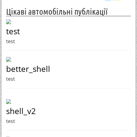
Цікаві автомобільні публікації
test
test
better_shell
test
shell_v2
test