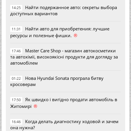
Найти подержанное авто: секреты выбора
14:25
доступных вариантов
Найти авто для приобретения: лучшие
11:31
®
ресурсы и полезные фишки.
Master Care Shop - магазин автокосметики
17:46
та автохімії, високоякісні продукти для догляду за
автомобілем
Нова Hyundai Sonata програла битву
01:22
кросоверам
Як швидко і вигідно продати автомобіль в
17:50
®
Житомирі
Когда делать диагностику ходовой и зачем
16:46
она нужна?