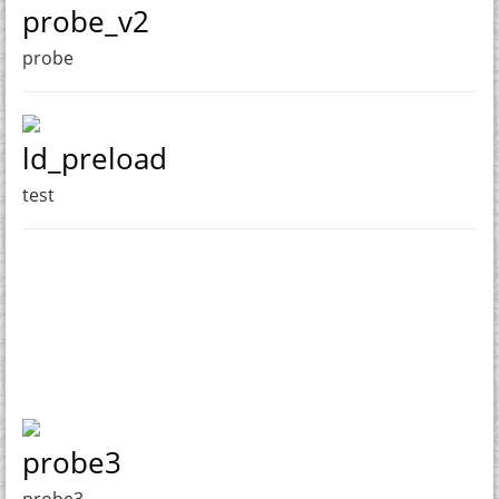
probe_v2
probe
ld_preload
test
probe3