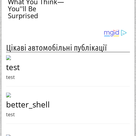
What You Think—
You''ll Be
Surprised
Цікаві автомобільні публікації
test
test
better_shell
test