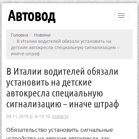
Автовод
Toggle
navigati
Головна
Новини
В Италии водителей обязали установить на
детские автокресла специальную сигнализацию –
иначе штраф
В Италии водителей обязали
установить на детские
автокресла специальную
сигнализацию – иначе штраф
09.11.2019 р. в 13:10,
inshe.tv
Обязательство установить сигнальные
устройства на детские автокресла, так