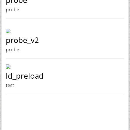
probe
probe
probe_v2
probe
ld_preload
test