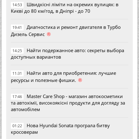
Швидкісні ліміти на окремих вулицях: в
14:53
Києві до 80 км/год, в Дніпрі - до 70
Диагностика и ремонт двигателя в Турбо
19:41
®
Дизель Сервис
Найти подержанное авто: секреты выбора
14:25
доступных вариантов
Найти авто для приобретения: лучшие
11:31
®
ресурсы и полезные фишки.
Master Care Shop - магазин автокосметики
17:46
та автохімії, високоякісні продукти для догляду за
автомобілем
Нова Hyundai Sonata програла битву
01:22
кросоверам