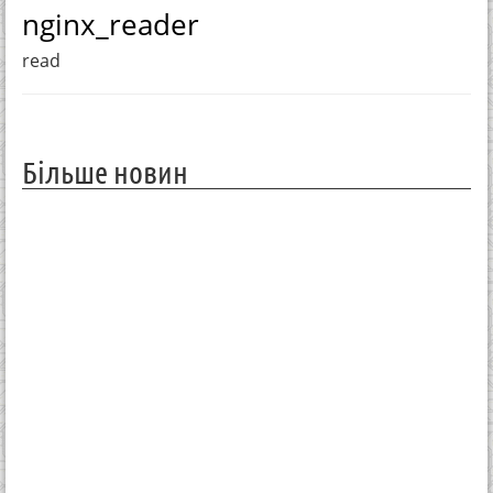
nginx_reader
read
Більше новин