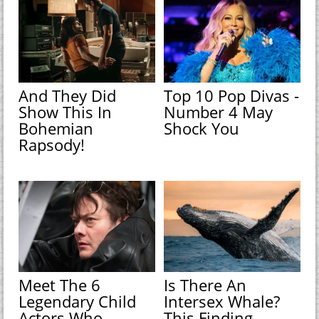
And They Did
Top 10 Pop Divas -
Show This In
Number 4 May
Bohemian
Shock You
Rapsody!
Meet The 6
Is There An
Legendary Child
Intersex Whale?
Actors Who
This Finding