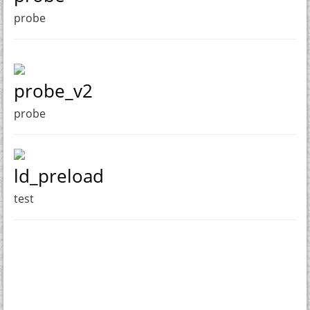
probe
probe_v2
probe
ld_preload
test