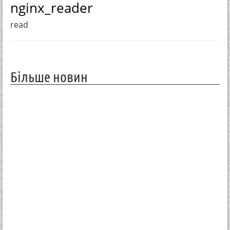
nginx_reader
read
Більше новин