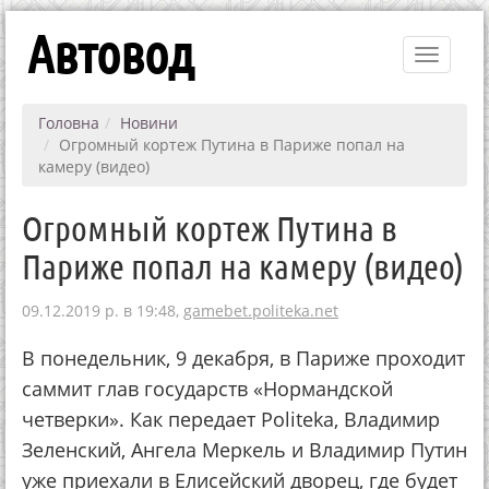
Автовод
Toggle
navigati
Головна
Новини
Огромный кортеж Путина в Париже попал на
камеру (видео)
Огромный кортеж Путина в
Париже попал на камеру (видео)
09.12.2019 р. в 19:48,
gamebet.politeka.net
В понедельник, 9 декабря, в Париже проходит
саммит глав государств «Нормандской
четверки». Как передает Politeka, Владимир
Зеленский, Ангела Меркель и Владимир Путин
уже приехали в Елисейский дворец, где будет