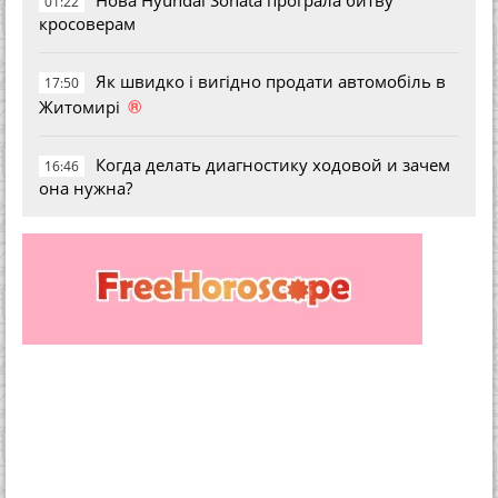
Нова Hyundai Sonata програла битву
01:22
кросоверам
Як швидко і вигідно продати автомобіль в
17:50
®
Житомирі
Когда делать диагностику ходовой и зачем
16:46
она нужна?