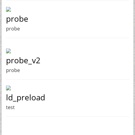
probe
probe
probe_v2
probe
ld_preload
test