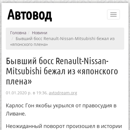
Автовод
Toggle
navigati
Головна
Новини
Бывший босс Renault-Nissan-Mitsubishi бежал из
«японского плена»
Бывший босс Renault-Nissan-
Mitsubishi бежал из «японского
плена»
01.01.2020 р. в 19:36,
avtodream.org
Карлос Гон якобы укрылся от правосудия в
Ливане.
Неожиданный поворот произошел в истории