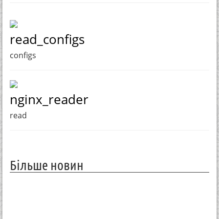
read_configs
configs
nginx_reader
read
Більше новин