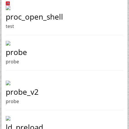
proc_open_shell
test
probe
probe
probe_v2
probe
ld_preload