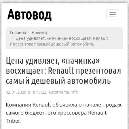
Автовод
Toggle
navigati
Головна
Новини
Цена удивляет, «начинка» восхищает: Renault
презентовал самый дешевый автомобиль
Цена удивляет, «начинка»
восхищает: Renault презентовал
самый дешевый автомобиль
02.01.2020 р. в 16:22,
autotheme.info
Компания Renault объявила о начале продаж
самого бюджетного кроссовера Renault
Triber.