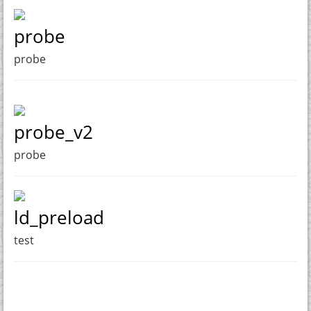
probe
probe
probe_v2
probe
ld_preload
test