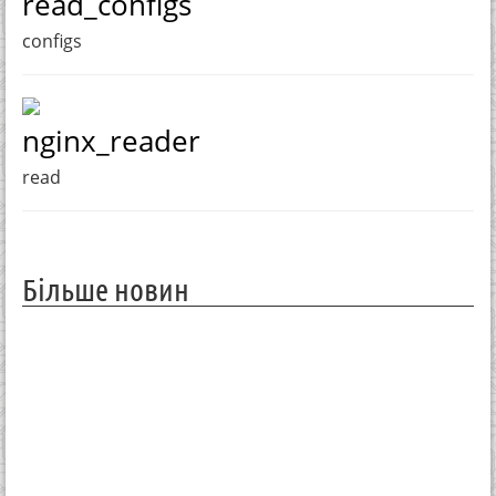
read_configs
configs
nginx_reader
read
Більше новин