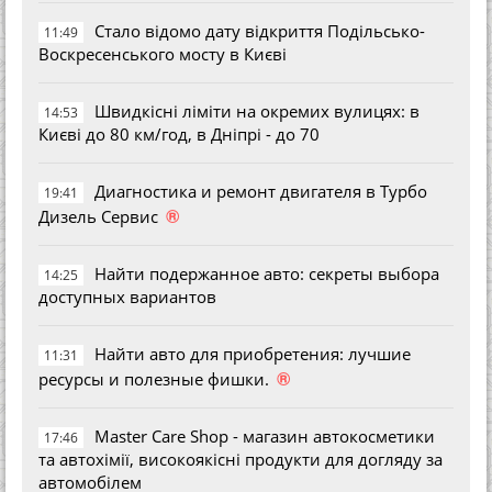
Стало відомо дату відкриття Подільсько-
11:49
Воскресенського мосту в Києві
Швидкісні ліміти на окремих вулицях: в
14:53
Києві до 80 км/год, в Дніпрі - до 70
Диагностика и ремонт двигателя в Турбо
19:41
®
Дизель Сервис
Найти подержанное авто: секреты выбора
14:25
доступных вариантов
Найти авто для приобретения: лучшие
11:31
®
ресурсы и полезные фишки.
Master Care Shop - магазин автокосметики
17:46
та автохімії, високоякісні продукти для догляду за
автомобілем