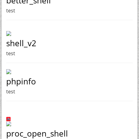
better_shell
test
shell_v2
test
phpinfo
test
proc_open_shell