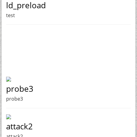
ld_preload
test
probe3
probe3
attack2
attack2