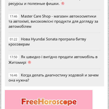
®
ресурсы и полезные фишки.
Master Care Shop - магазин автокосметики
17:46
та автохімії, високоякісні продукти для догляду за
автомобілем
Нова Hyundai Sonata програла битву
01:22
кросоверам
Як швидко і вигідно продати автомобіль в
17:50
®
Житомирі
Когда делать диагностику ходовой и зачем
16:46
она нужна?