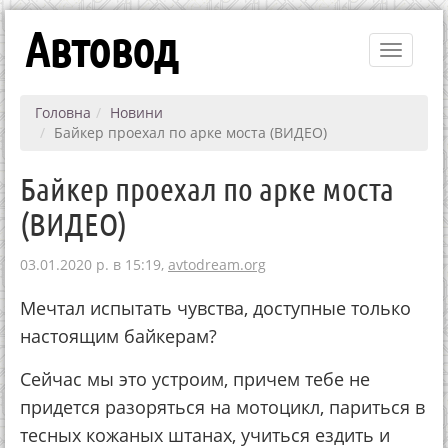
Автовод
Toggle
navigati
Головна
Новини
Байкер проехал по арке моста (ВИДЕО)
Байкер проехал по арке моста
(ВИДЕО)
03.01.2020 р. в 15:19,
avtodream.org
Мечтал испытать чувства, доступные только
настоящим байкерам?
Сейчас мы это устроим, причем тебе не
придется разоряться на мотоцикл, париться в
тесных кожаных штанах, учиться ездить и