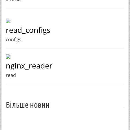
read_configs
configs
nginx_reader
read
Більше новин