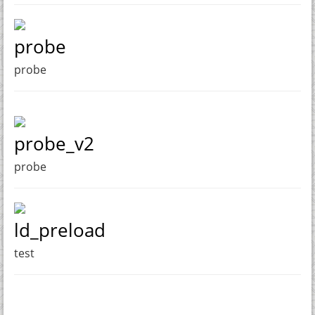
probe
probe
probe_v2
probe
ld_preload
test