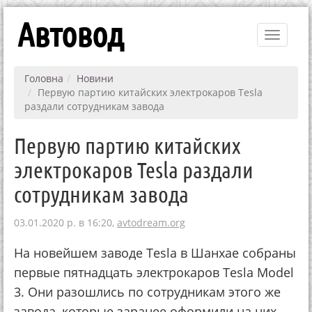
Автовод
Toggle
navigati
Головна
Новини
Первую партию китайских электрокаров Tesla
раздали сотрудникам завода
Первую партию китайских
электрокаров Tesla раздали
сотрудникам завода
03.01.2020 р. в 16:20,
avtodream.org
На новейшем заводе Tesla в Шанхае собраны
первые пятнадцать электро­каров Tesla Model
3. Они разошлись по сотрудникам этого же
завода, которые заранее оформили на них