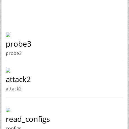
probe3
probe3
attack2
attack2
read_configs
configs