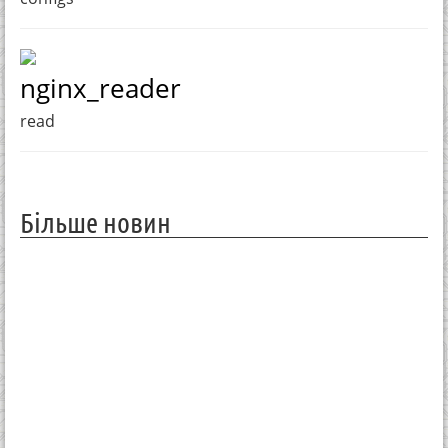
nginx_reader
read
Більше новин