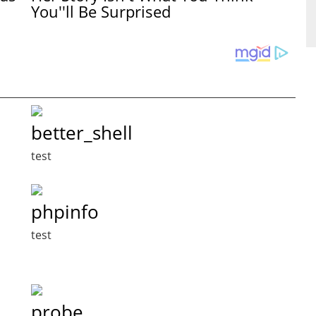
You''ll Be Surprised
better_shell
test
phpinfo
test
probe