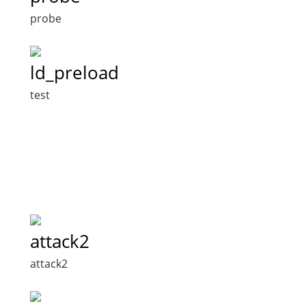
probe
ld_preload
test
attack2
attack2