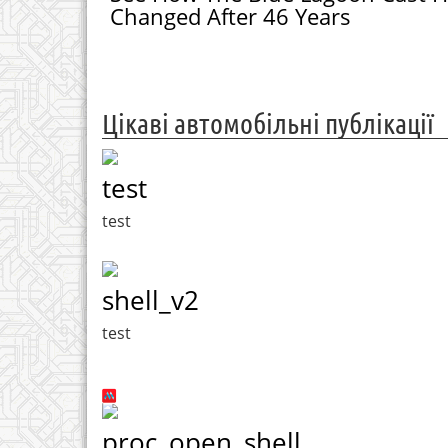
Changed After 46 Years
Цікаві автомобільні публікації
test
test
shell_v2
test
proc_open_shell