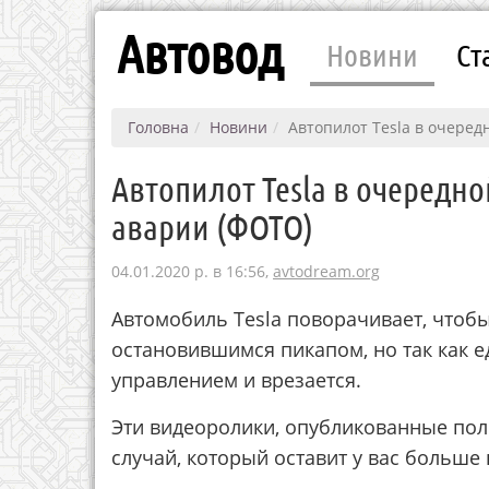
Автовод
Новини
Ст
Головна
Новини
Автопилот Tesla в очеред
Автопилот Tesla в очередно
аварии (ФОТО)
04.01.2020 р. в 16:56,
avtodream.org
Автомобиль Tesla поворачивает, чтоб
остановившимся пикапом, но так как е
управлением и врезается.
Эти видеоролики, опубликованные пол
случай, который оставит у вас больше 