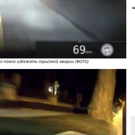
н
з помог избежать серьезной аварии (ФОТО)