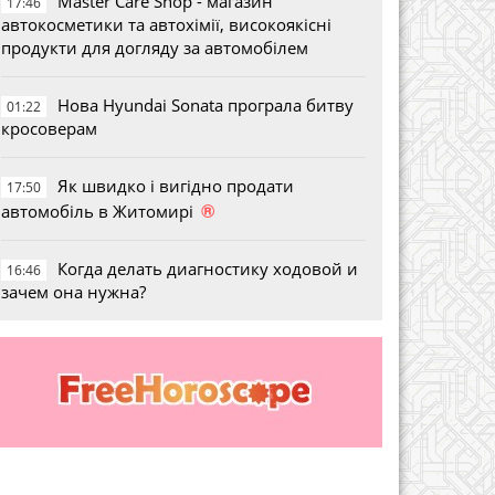
Master Care Shop - магазин
17:46
автокосметики та автохімії, високоякісні
продукти для догляду за автомобілем
Нова Hyundai Sonata програла битву
01:22
кросоверам
Як швидко і вигідно продати
17:50
®
автомобіль в Житомирі
Когда делать диагностику ходовой и
16:46
зачем она нужна?