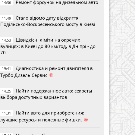
Ремонт форсунок на дизельном авто
14:36
Стало відомо дату відкриття
11:49
Подільсько-Воскресенського мосту в Києві
Швидкісні ліміти на окремих
14:53
вулицях: в Києві до 80 км/год, в Дніпрі - до
70
Диагностика и ремонт двигателя в
19:41
®
Турбо Дизель Сервис
Найти подержанное авто: секреты
14:25
выбора доступных вариантов
Найти авто для приобретения:
11:31
®
лучшие ресурсы и полезные фишки.