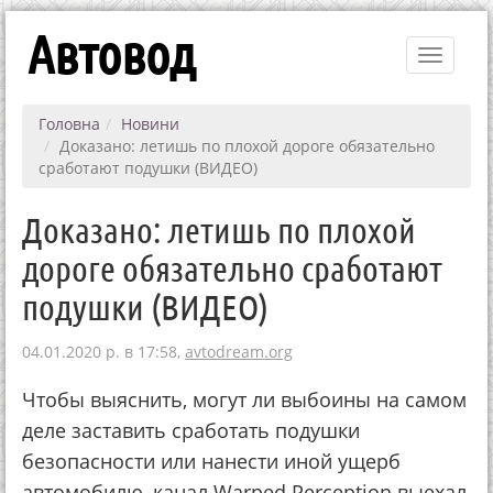
Автовод
Toggle
navigati
Головна
Новини
Доказано: летишь по плохой дороге обязательно
сработают подушки (ВИДЕО)
Доказано: летишь по плохой
дороге обязательно сработают
подушки (ВИДЕО)
04.01.2020 р. в 17:58,
avtodream.org
Чтобы выяснить, могут ли выбоины на самом
деле заставить сработать подушки
безопасности или нанести иной ущерб
автомобилю, канал Warped Perception выехал