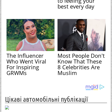
to feeling your
best every day
The Influencer
Most People Don't
Who Went Viral
Know That These
For Inspiring
8 Celebrities Are
GRWMs
Muslim
Цікаві автомобільні публікації