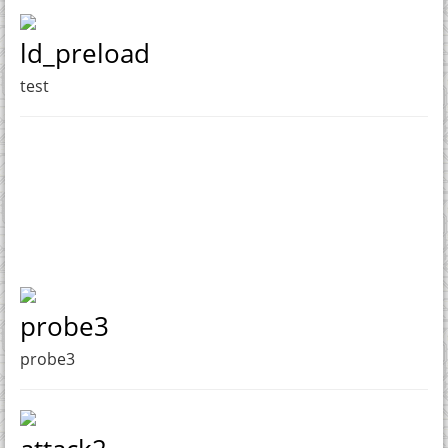
ld_preload
test
probe3
probe3