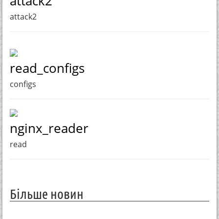
attack2
attack2
read_configs
configs
nginx_reader
read
Більше новин