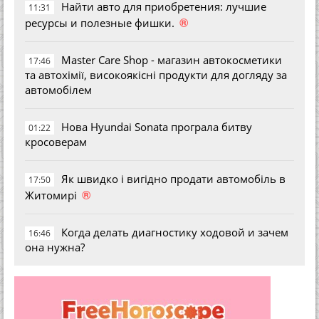
Найти авто для приобретения: лучшие
11:31
®
ресурсы и полезные фишки.
Master Care Shop - магазин автокосметики
17:46
та автохімії, високоякісні продукти для догляду за
автомобілем
Нова Hyundai Sonata програла битву
01:22
кросоверам
Як швидко і вигідно продати автомобіль в
17:50
®
Житомирі
Когда делать диагностику ходовой и зачем
16:46
она нужна?