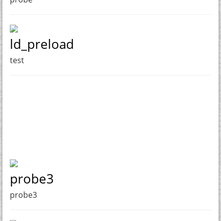
ld_preload
test
probe3
probe3