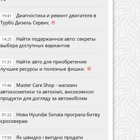
Диагностика и ремонт двигателя в
19:41
®
Турбо Дизель Сервис
Найти подержанное авто: секреты
14:25
выбора доступных вариантов
Найти авто для приобретения:
11:31
®
лучшие ресурсы и полезные фишки.
Master Care Shop - магазин
17:46
автокосметики та автохімії, високоякісні
продукти для догляду за автомобілем
Нова Hyundai Sonata програла битву
01:22
кросоверам
Як швидко і вигідно продати
17:50