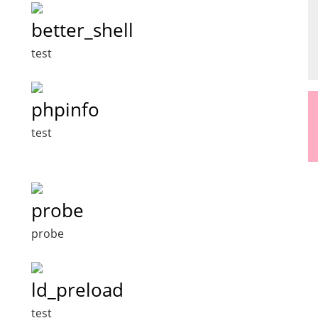
better_shell
test
phpinfo
test
probe
probe
ld_preload
test