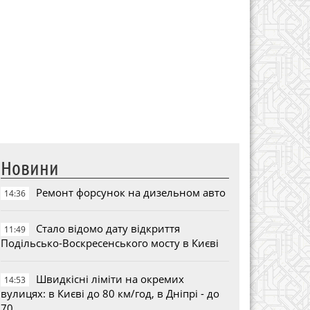
Новини
Ремонт форсунок на дизельном авто
14:36
Стало відомо дату відкриття
11:49
Подільсько-Воскресенського мосту в Києві
Швидкісні ліміти на окремих
14:53
вулицях: в Києві до 80 км/год, в Дніпрі - до
70