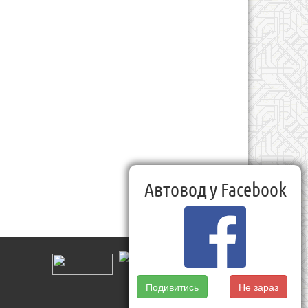
Автовод у Facebook
Подивитись
Не зараз