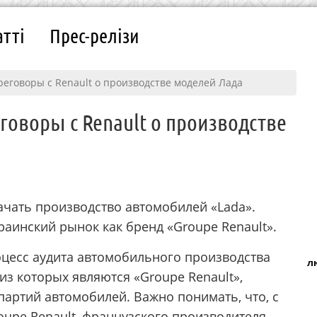
атті
Прес-релізи
еговоры с Renault о производстве моделей Лада
говоры с Renault о производстве
ачать производство автомобилей «Lada».
раинский рынок как бренд «Groupe Renault».
оцесс аудита автомобильного производства
л
з которых являются «Groupe Renault»,
артий автомобилей. Важно понимать, что, с
oupe Renault, французского производителя,