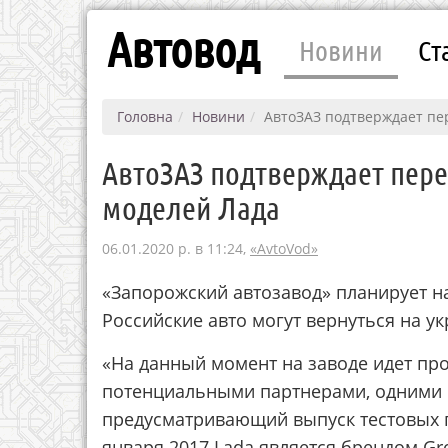
Автовод
Новини
Ст
Головна
Новини
АвтоЗАЗ подтверждает пер
АвтоЗАЗ подтверждает пере
моделей Лада
06.01.2020 р. в 11:24,
«AvtoVod»
«Запорожский автозавод» планирует н
Российские авто могут вернуться на ук
«На данный момент на заводе идет пр
потенциальными партнерами, одними и
предусматривающий выпуск тестовых п
января 2017 Lada является брендом Gr