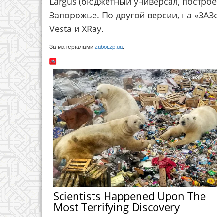
Largus (бюджетный универсал, построе
Запорожье. По другой версии, на «ЗАЗ
Vesta и XRay.
За матеріалами
zabor.zp.ua
.
Scientists Happened Upon The
Most Terrifying Discovery