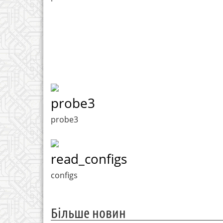
probe3
probe3
read_configs
configs
Більше новин