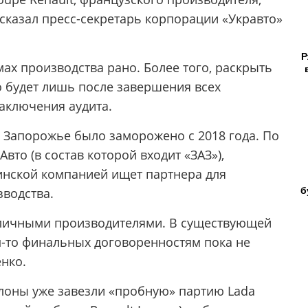
ссказал пресс-секретарь корпорации «Укравто»
Р
мах производства рано. Более того, раскрыть
о будет лишь после завершения всех
аключения аудита.
 Запорожье было заморожено с 2018 года. По
то (в состав которой входит «ЗАЗ»),
инской компанией ищет партнера для
б
водства.
зличными производителями. В существующей
м-то финальных договоренностям пока не
нко.
алоны уже завезли «пробную» партию Lada