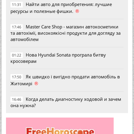
Найти авто для приобретения: лучшие
11:31
®
ресурсы и полезные фишки.
Master Care Shop - магазин автокосметики
17:46
та автохімії, високоякісні продукти для догляду за
автомобілем
Нова Hyundai Sonata програла битву
01:22
кросоверам
Як швидко і вигідно продати автомобіль в
17:50
®
Житомирі
Когда делать диагностику ходовой и зачем
16:46
она нужна?