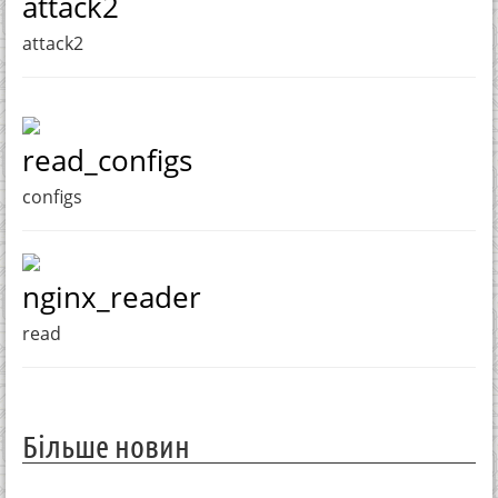
attack2
attack2
read_configs
configs
nginx_reader
read
Більше новин