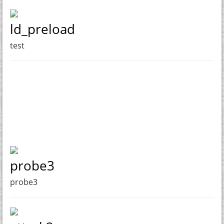
ld_preload
test
probe3
probe3