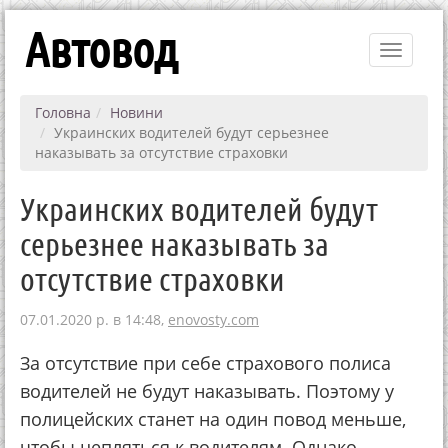
Автовод
Toggle
navigati
Головна
Новини
Украинских водителей будут серьезнее
наказывать за отсутствие страховки
Украинских водителей будут
серьезнее наказывать за
отсутствие страховки
07.01.2020 р. в 14:48,
enovosty.com
За отсутствие при себе страхового полиса
водителей не будут наказывать. Поэтому у
полицейских станет на один повод меньше,
чтобы цепляться к водителям. Однако