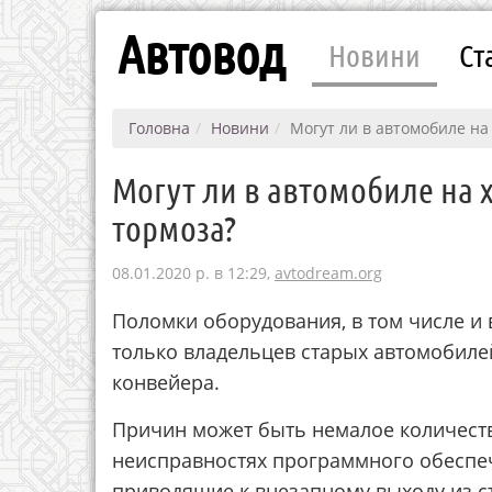
Автовод
Новини
Ст
Головна
Новини
Могут ли в автомобиле на
Могут ли в автомобиле на 
тормоза?
08.01.2020 р. в 12:29,
avtodream.org
Поломки оборудования, в том числе и 
только владельцев старых автомобилей
конвейера.
Причин может быть немалое количеств
неисправностях программного обеспеч
приводящие к внезапному выходу из с