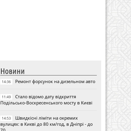
Новини
Ремонт форсунок на дизельном авто
14:36
Стало відомо дату відкриття
11:49
Подільсько-Воскресенського мосту в Києві
Швидкісні ліміти на окремих
14:53
вулицях: в Києві до 80 км/год, в Дніпрі - до
70