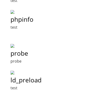
test
phpinfo
test
probe
probe
ld_preload
test