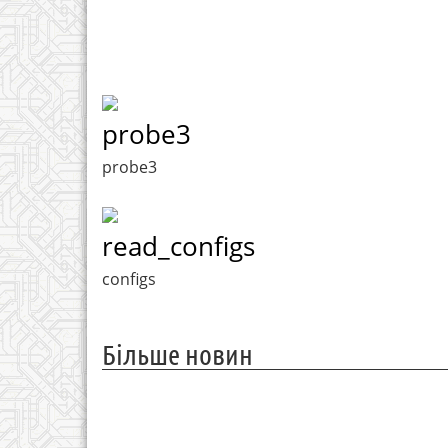
probe3
probe3
read_configs
configs
Більше новин