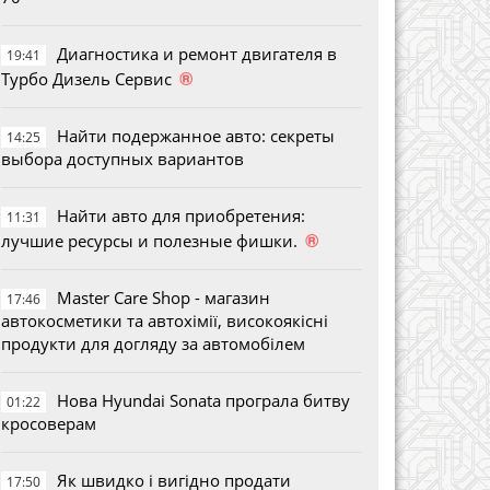
Диагностика и ремонт двигателя в
19:41
®
Турбо Дизель Сервис
Найти подержанное авто: секреты
14:25
выбора доступных вариантов
Найти авто для приобретения:
11:31
®
лучшие ресурсы и полезные фишки.
Master Care Shop - магазин
17:46
автокосметики та автохімії, високоякісні
продукти для догляду за автомобілем
Нова Hyundai Sonata програла битву
01:22
кросоверам
Як швидко і вигідно продати
17:50