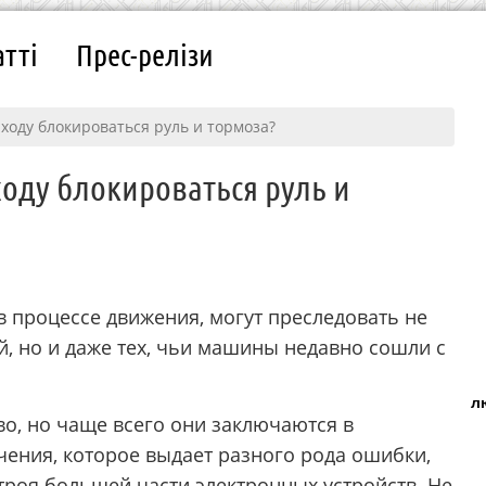
атті
Прес-релізи
 ходу блокироваться руль и тормоза?
ходу блокироваться руль и
в процессе движения, могут преследовать не
, но и даже тех, чьи машины недавно сошли с
л
о, но чаще всего они заключаются в
ения, которое выдает разного рода ошибки,
троя большей части электронных устройств. Не