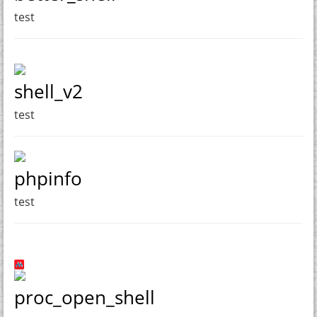
test
shell_v2
test
phpinfo
test
proc_open_shell