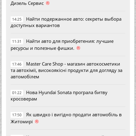
®
Дизель Сервис
Найти подержанное авто: секреты выбора
14:25
доступных вариантов
Найти авто для приобретения: лучшие
11:31
®
ресурсы и полезные фишки.
Master Care Shop - магазин автокосметики
17:46
та автохімії, високоякісні продукти для догляду за
автомобілем
Нова Hyundai Sonata програла битву
01:22
кросоверам
Як швидко і вигідно продати автомобіль в
17:50
®
Житомирі