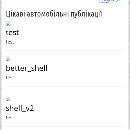
Цікаві автомобільні публікації
test
test
better_shell
test
shell_v2
test