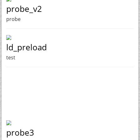
probe_v2
probe
ld_preload
test
probe3