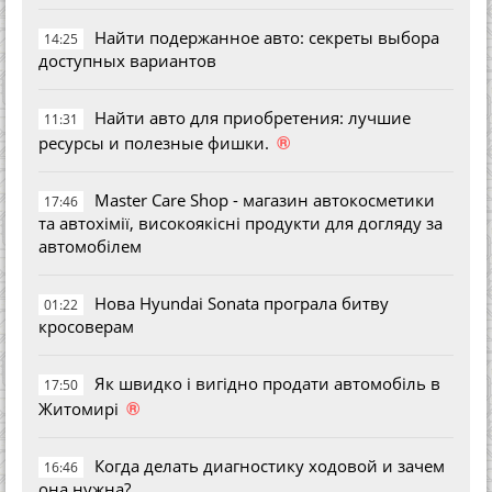
Найти подержанное авто: секреты выбора
14:25
доступных вариантов
Найти авто для приобретения: лучшие
11:31
®
ресурсы и полезные фишки.
Master Care Shop - магазин автокосметики
17:46
та автохімії, високоякісні продукти для догляду за
автомобілем
Нова Hyundai Sonata програла битву
01:22
кросоверам
Як швидко і вигідно продати автомобіль в
17:50
®
Житомирі
Когда делать диагностику ходовой и зачем
16:46
она нужна?