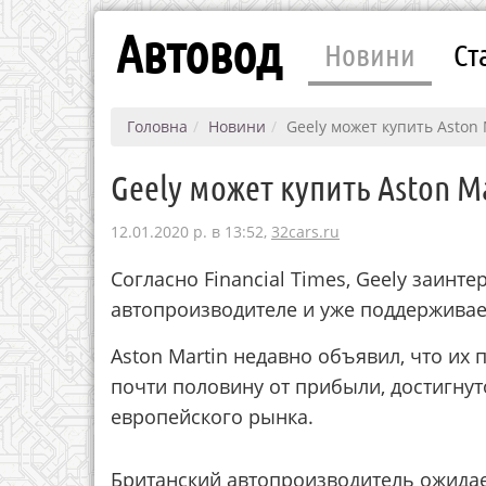
Автовод
Новини
Ст
Головна
Новини
Geely может купить Aston 
Geely может купить Aston M
12.01.2020 р. в 13:52,
32cars.ru
Согласно Financial Times, Geely заинт
автопроизводителе и уже поддерживает
Aston Martin недавно объявил, что их п
почти половину от прибыли, достигнут
европейского рынка.
Британский автопроизводитель ожида