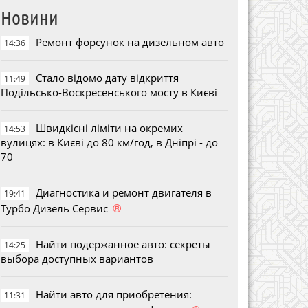
Новини
Ремонт форсунок на дизельном авто
14:36
Стало відомо дату відкриття
11:49
Подільсько-Воскресенського мосту в Києві
Швидкісні ліміти на окремих
14:53
вулицях: в Києві до 80 км/год, в Дніпрі - до
70
Диагностика и ремонт двигателя в
19:41
®
Турбо Дизель Сервис
Найти подержанное авто: секреты
14:25
выбора доступных вариантов
Найти авто для приобретения:
11:31