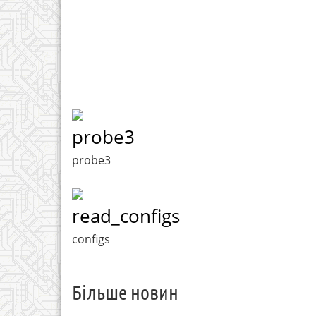
probe3
probe3
read_configs
configs
Більше новин