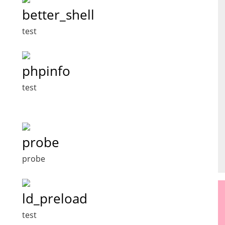
better_shell
test
phpinfo
test
probe
probe
ld_preload
test