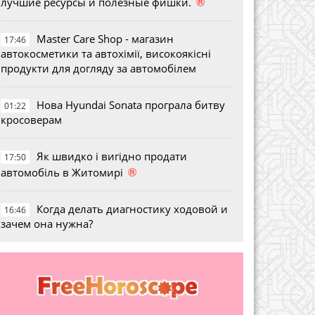
®
лучшие ресурсы и полезные фишки.
Master Care Shop - магазин
17:46
автокосметики та автохімії, високоякісні
продукти для догляду за автомобілем
Нова Hyundai Sonata програла битву
01:22
кросоверам
Як швидко і вигідно продати
17:50
®
автомобіль в Житомирі
Когда делать диагностику ходовой и
16:46
зачем она нужна?