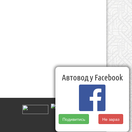
Автовод у Facebook
Подивитись
Не зараз