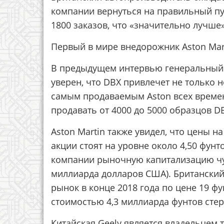
компании вернуться на правильный путь
1800 заказов, что «значительно лучше
Первый в мире внедорожник Aston Mart
В предыдущем интервью генеральный д
уверен, что DBX привлечет не только н
самым продаваемым Aston всех времен
продавать от 4000 до 5000 образцов D
Aston Martin также увидел, что цены н
акции стоят на уровне около 4,50 фунт
компании рыночную капитализацию чут
миллиарда долларов США). Британски
рынок в конце 2018 года по цене 19 фу
стоимостью 4,3 миллиарда фунтов стер
Китайская Geely является владельцем та