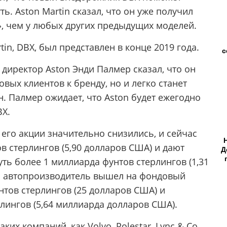
. Aston Martin сказал, что он уже получил
», чем у любых других предыдущих моделей.
in, DBX, был представлен в конце 2019 года.
с
иректор Aston Энди Палмер сказал, что он
овых клиентов к бренду, но и легко станет
. Палмер ожидает, что Aston будет ежегодно
BX.
а его акции значительно снизились, и сейчас
ов стерлингов (5,90 долларов США) и дают
Д
ь более 1 миллиарда фунтов стерлингов (1,31
й автопроизводитель вышел на фондовый
нтов стерлингов (25 долларов США) и
лингов (5,64 миллиарда долларов США).
ких компаний, как Volvo, Polestar, Lync & Co