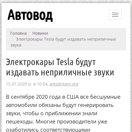
Автовод
Toggle
navigati
Головна
Новини
Электрокары Tesla будут издавать неприличные
звуки
Электрокары Tesla будут
издавать неприличные звуки
15.01.2020 р. в 10:04,
avtodream.org
В сентябре 2020 года в США все бесшумные
автомобили обязаны будут генерировать
звуки, чтобы о приближении знали
пешеходы. Многие производители уже
озаботились соответствующими