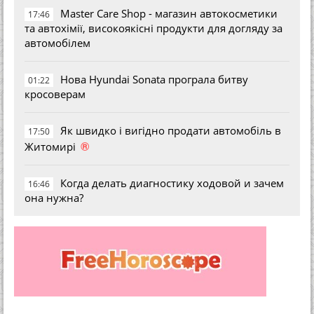
Master Care Shop - магазин автокосметики
17:46
та автохімії, високоякісні продукти для догляду за
автомобілем
Нова Hyundai Sonata програла битву
01:22
кросоверам
Як швидко і вигідно продати автомобіль в
17:50
®
Житомирі
Когда делать диагностику ходовой и зачем
16:46
она нужна?