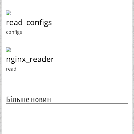
read_configs
configs
nginx_reader
read
Більше новин