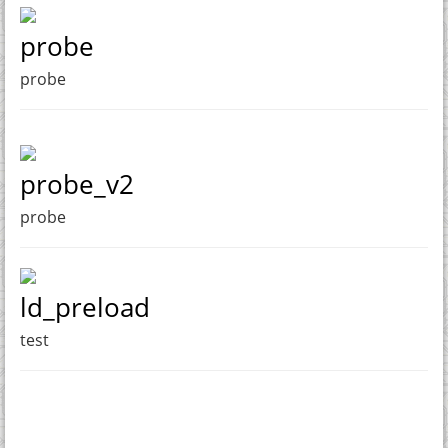
probe
probe
probe_v2
probe
ld_preload
test