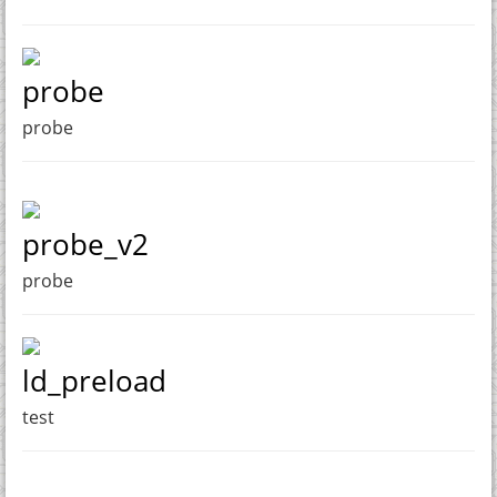
probe
probe
probe_v2
probe
ld_preload
test