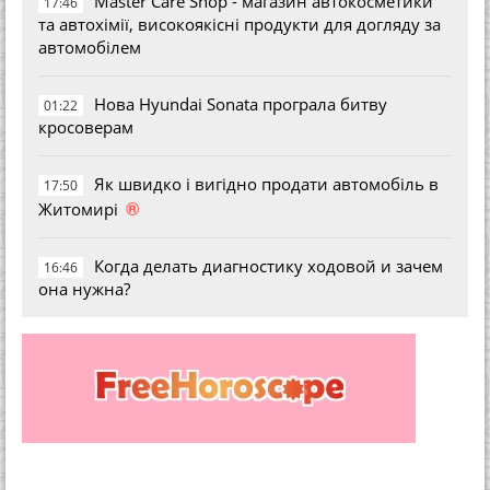
Master Care Shop - магазин автокосметики
17:46
та автохімії, високоякісні продукти для догляду за
автомобілем
Нова Hyundai Sonata програла битву
01:22
кросоверам
Як швидко і вигідно продати автомобіль в
17:50
®
Житомирі
Когда делать диагностику ходовой и зачем
16:46
она нужна?