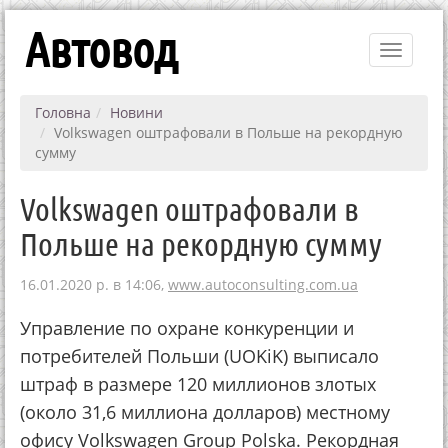
Автовод
Toggle
navigati
Головна
Новини
Volkswagen оштрафовали в Польше на рекордную
сумму
Volkswagen оштрафовали в
Польше на рекордную сумму
16.01.2020 р. в 14:06,
www.autoconsulting.com.ua
Управление по охране конкуренции и
потребителей Польши (UOKiK) выписало
штраф в размере 120 миллионов злотых
(около 31,6 миллиона долларов) местному
офису Volkswagen Group Polska. Рекордная