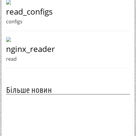
read_configs
configs
nginx_reader
read
Більше новин