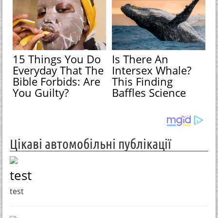
15 Things You Do
Is There An
Everyday That The
Intersex Whale?
Bible Forbids: Are
This Finding
You Guilty?
Baffles Science
Цікаві автомобільні публікації
test
test