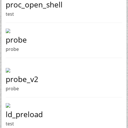
proc_open_shell
test
probe
probe
probe_v2
probe
ld_preload
test